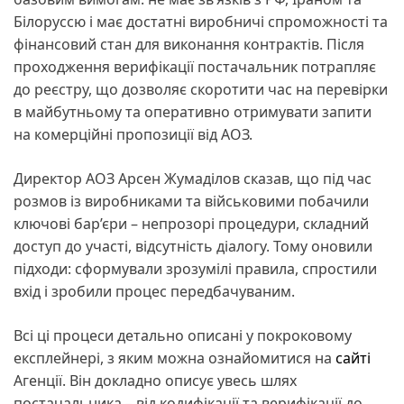
Білоруссю і має достатні виробничі спроможності та
фінансовий стан для виконання контрактів. Після
проходження верифікації постачальник потрапляє
до реєстру, що дозволяє скоротити час на перевірки
в майбутньому та оперативно отримувати запити
на комерційні пропозиції від АОЗ.
Директор АОЗ Арсен Жумаділов сказав, що під час
розмов із виробниками та військовими побачили
ключові бар’єри – непрозорі процедури, складний
доступ до участі, відсутність діалогу. Тому оновили
підходи: сформували зрозумілі правила, спростили
вхід і зробили процес передбачуваним.
Всі ці процеси детально описані у покроковому
експлейнері, з яким можна ознайомитися на
сайті
Агенції. Він докладно описує увесь шлях
постачальника – від кодифікації та верифікації до