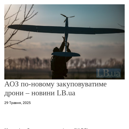
о
р
е
ж
и
м
у
АОЗ по-новому закуповуватиме
дрони – новини LB.ua
29 Травня, 2025