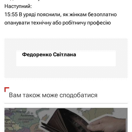
Наступний:
в
15:55 В уряді пояснили, як жінкам безоплатно
і
опанувати технічну або робітничу професію
г
а
Федоренко Світлана
ц
і
я
Вам також може сподобатися
з
а
п