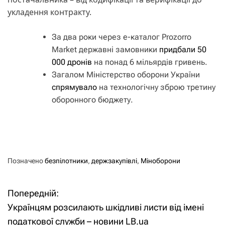
укладення контракту.
За два роки через е-каталог Prozorro
Market державні замовники
придбали 50
000 дронів
на понад 6 мільярдів гривень.
Загалом Міністерство оборони України
спрямувало
на технологічну зброю третину
оборонного бюджету.
Позначено
безпілотники
,
держзакупівлі
,
Міноборони
Попередній:
Н
Українцям розсилають шкідливі листи від імені
а
податкової служби – новини LB.ua