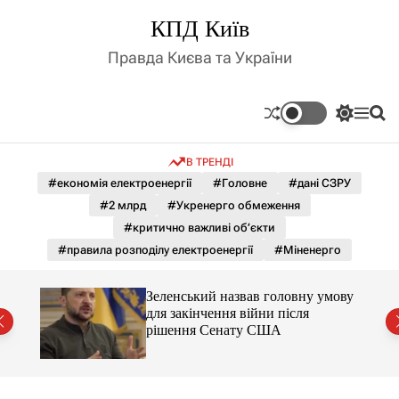
П
КПД Київ
е
р
Правда Києва та України
е
й
т
П
М
П
и
е
е
о
д
р
н
ш
В ТРЕНДІ
е
ю
у
о
м
к
#економія електроенергії
#Головне
#дані СЗРУ
в
и
м
#2 млрд
#Укренерго обмеження
к
і
а
#критично важливі об’єкти
ч
с
#правила розподілу електроенергії
#Міненерго
к
т
о
у
л
Зеленський назвав головну умову
ь
для закінчення війни після
о
рішення Сенату США
р
о
в
о
г