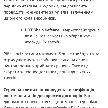
характеристики, будуть об’єднувати в рамки (на
першому етапі це FPV-дрони). Це дозволить
проводити конкурентні закупівлі зі залученням
широкого кола виробників.
DOT-Chain Defence
– маркетплейс дронів,
де військові самостійно обиратимуть
необхідні їм засоби.
Військові частини матимуть більше свободи та не
отримуватимуть засоби виключно на основі
централізовано прийнятих рішень. Також це
скоротить процес доставки дронів до лічених
тижнів.
Серед важливих нововведень – верифікація
постачальників для прямих договорів
. Вона
допомагає переконатися, що компанія відповідає
базовим вимогам: не має зв’язків з РФ, Іраном та