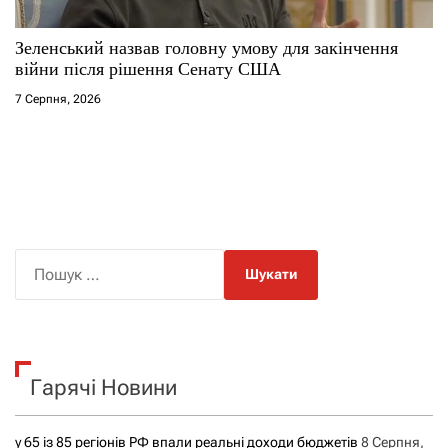
Зеленський назвав головну умову для закінчення
війни після рішення Сенату США
7 Серпня, 2026
П
о
ш
у
к
Гарячі Новини
:
у 65 із 85 регіонів РФ впали реальні доходи бюджетів
8 Серпня,