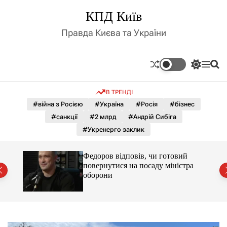
П
КПД Київ
е
р
Правда Києва та України
е
й
т
П
М
П
и
е
е
о
д
р
н
ш
В ТРЕНДІ
е
ю
у
о
м
к
#війна з Росією
#Україна
#Росія
#бізнес
в
и
м
#санкції
#2 млрд
#Андрій Сибіга
к
і
а
#Укренерго заклик
ч
с
к
т
о
й
Федоров відповів, чи готовий
у
л
ра
повернутися на посаду міністра
ь
оборони
о
р
о
в
о
г