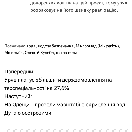
донорських коштів на цей проєкт, тому уряд
розраховує на його швидку реалізацію.
Позначено
вода
,
водозабезпечення
,
Мінгромад (Мінрегіон)
,
Миколаїв
,
Олексій Кулеба
,
питна вода
Попередній:
Н
Уряд планує збільшити держзамовлення на
а
техспеціальності на 27,6%
Наступний:
в
На Одещині провели масштабне зариблення вод
і
Дунаю осетровими
г