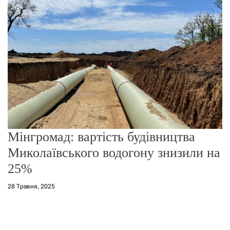
о
р
е
ж
и
м
у
Мінгромад: вартість будівництва
Миколаївського водогону знизили на
25%
28 Травня, 2025