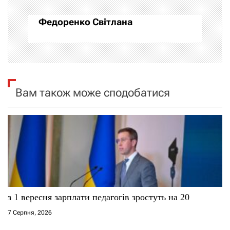
а
Федоренко Світлана
ц
і
я
Вам також може сподобатися
з
а
п
и
с
з 1 вересня зарплати педагогів зростуть на 20
і
7 Серпня, 2026
в