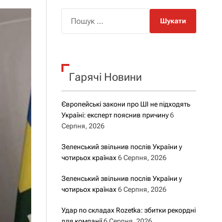
о
р
П
о
о
в
о
ш
г
у
о
р
к
е
Гарячі Новини
:
ж
и
м
у
Європейські закони про ШІ не підходять
Україні: експерт пояснив причину
6
Серпня, 2026
Зеленський звільнив послів України у
чотирьох країнах
6 Серпня, 2026
Зеленський звільнив послів України у
чотирьох країнах
6 Серпня, 2026
Удар по складах Rozetka: збитки рекордні
для компанії
6 Серпня, 2026