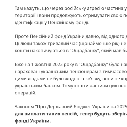
Там кажуть, що через російську агресію частина 
території і вони продовжують отримувати свою пе
ідентифікації у Пенсійному фонді.
Проте Пенсійний фонд України давно, від одного д
Ці люди також тривалий час (щонайменше рік) не к
кошти накопичуються в “Ощадбанку”, який мав би 
Вже на 1 жовтня 2023 року в “Ощадбанку” було нак
нараховані українським пенсіонерам з тимчасово 
цими людьми не було жодного зв’язку, вони не кор
українським банком. Тому кошти частини цих пенс
операцій.
Законом “Про Державний бюджет України на 2025
для виплати таких пенсій, тепер будуть збері
фонді України.