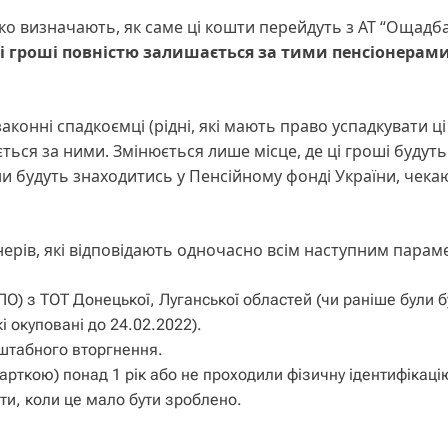
тко визначають, як саме ці кошти перейдуть з АТ “Ощадб
ці гроші повністю залишається за тими пенсіонерами
аконні спадкоємці (рідні, які мають право успадкувати ці
ться за ними. Змінюється лише місце, де ці гроші будуть
и будуть знаходитись у Пенсійному фонді України, чека
нерів, які відповідають одночасно всім наступним пара
) з ТОТ Донецької, Луганської областей (чи раніше були 
і окуповані до 24.02.2022).
штабного вторгнення.
арткою) понад 1 рік або не проходили фізичну ідентифікаці
ти, коли це мало бути зроблено.