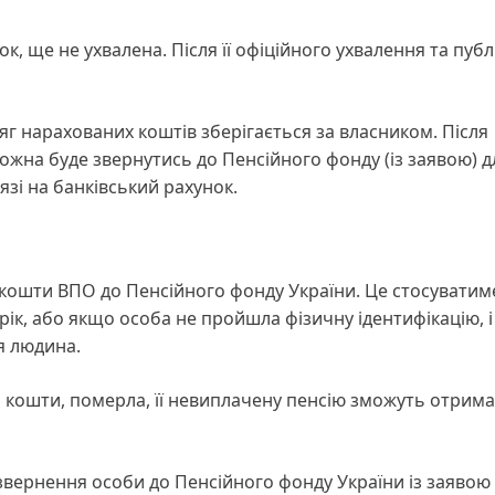
к, ще не ухвалена. Після її офіційного ухвалення та публі
яг нарахованих коштів зберігається за власником. Після
жна буде звернутись до Пенсійного фонду (із заявою) д
язі на банківський рахунок.
 кошти ВПО до Пенсійного фонду України. Це стосуватим
рік, або якщо особа не пройшла фізичну ідентифікацію, і
ця людина.
і кошти, померла, її невиплачену пенсію зможуть отримат
 звернення особи до Пенсійного фонду України із заявою