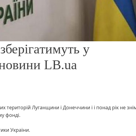
зберігатимуть у
 новини LB.ua
их територій Луганщини і Донеччини і і понад рік не зні
му фонді.
тики України.