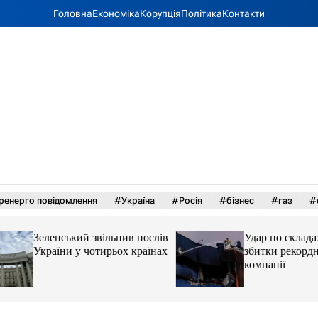
Головна
Економіка
Корупція
Політика
Контакти
ренерго повідомлення
#Україна
#Росія
#бізнес
#газ
#
Зеленський звільнив послів
Удар по складах R
України у чотирьох країнах
збитки рекордні д
компанії