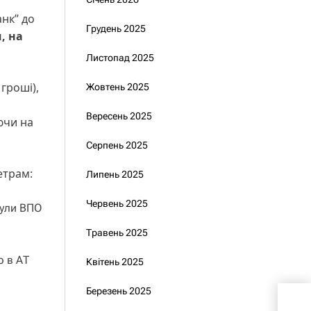
анк” до
Грудень 2025
, на
Листопад 2025
 гроші),
Жовтень 2025
Вересень 2025
ючи на
Серпень 2025
метрам:
Липень 2025
Червень 2025
були ВПО
Травень 2025
ю в АТ
Квітень 2025
Березень 2025
До 5
роз