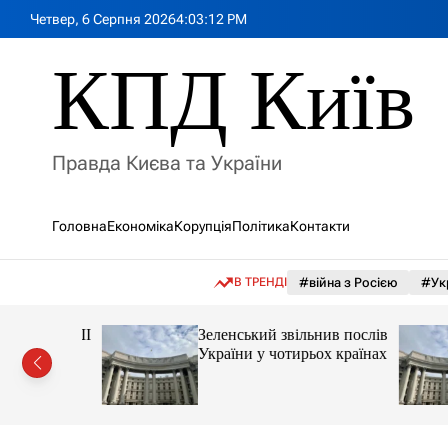
П
Четвер, 6 Серпня 2026
4
:
03
:
14
PM
е
р
КПД Київ
е
й
т
и
Правда Києва та України
д
о
в
Головна
Економіка
Корупція
Політика
Контакти
м
і
с
В ТРЕНДІ
#війна з Росією
#Ук
т
у
они про ШІ
Зеленський звільнив послів
їні:
України у чотирьох країнах
 причину