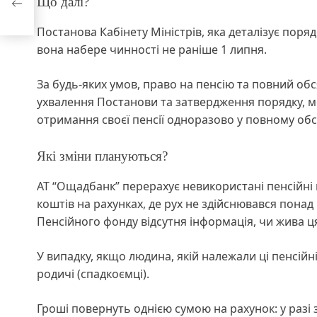
Що далі?
Постанова Кабінету Міністрів, яка деталізує порядо
вона набере чинності не раніше 1 липня.
За будь-яких умов, право на пенсію та повний обс
ухвалення Постанови та затвердження порядку, мо
отримання своєї пенсії одноразово у повному обс
Які зміни плануються?
АТ “Ощадбанк” перерахує невикористані пенсійні
коштів на рахунках, де рух не здійснювався понад 
Пенсійного фонду відсутня інформація, чи жива 
У випадку, якщо людина, якій належали ці пенсійн
родичі (спадкоємці).
Гроші повернуть однією сумою на рахунок: у разі