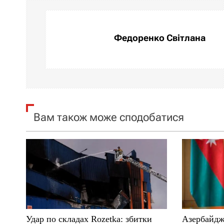
г
а
Федоренко Світлана
ц
і
я
Вам також може сподобатися
з
а
п
и
с
Удар по складах Rozetka: збитки
Азербайдж