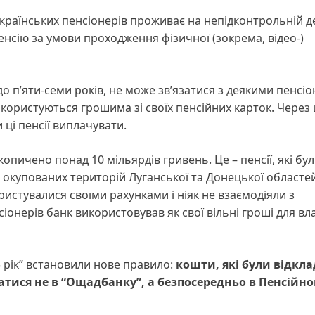
українських пенсіонерів проживає на непідконтрольній д
нсію за умови проходження фізичної (зокрема, відео-)
о п’яти-семи років, не може зв’язатися з деякими пенсі
ористуються грошима зі своїх пенсійних карток. Через ц
ці пенсії виплачувати.
опичено понад 10 мільярдів гривень. Це – пенсії, які бу
окупованих територій Луганської та Донецької областей
истувалися своїми рахунками і ніяк не взаємодіяли з
іонерів банк використовував як свої вільні гроші для вл
 рік” встановили нове правило:
кошти, які були відкла
гатися не в “Ощадбанку”, а безпосередньо в Пенсійн