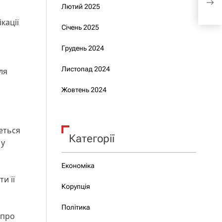
Лютий 2025
при
кації
Січень 2025
Грудень 2024
Листопад 2024
ля
Жовтень 2024
еться
Категорії
 у
Економіка
и її
Корупція
Політика
 про