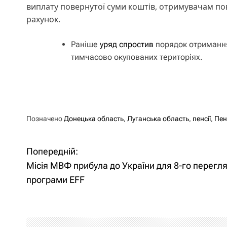
виплату повернутої суми коштів, отримувачам по
рахунок.
Раніше
уряд спростив
порядок отримання 
тимчасово окупованих територіях.
Позначено
Донецька область
,
Луганська область
,
пенсії
,
Пен
Попередній:
Н
Місія МВФ прибула до України для 8-го перегл
а
програми EFF
в
і