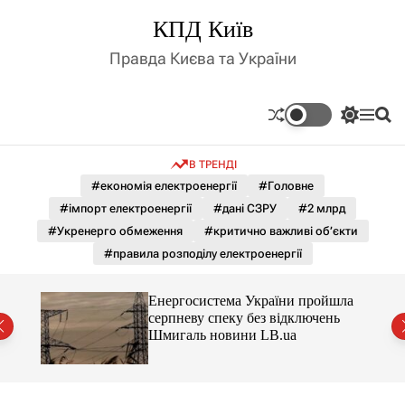
П
КПД Київ
е
р
Правда Києва та України
е
й
т
П
М
П
и
е
е
о
д
р
н
ш
В ТРЕНДІ
е
ю
у
о
м
к
#економія електроенергії
#Головне
в
и
м
#імпорт електроенергії
#дані СЗРУ
#2 млрд
к
і
а
#Укренерго обмеження
#критично важливі об’єкти
ч
с
#правила розподілу електроенергії
к
т
о
у
л
шла
Енергосистема України пройшла
ь
нь
серпневу спеку без відключень
о
Шмигаль новини LB.ua
р
о
в
о
г