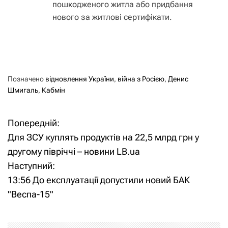
пошкодженого житла або придбання
нового за житлові сертифікати.
Позначено
відновлення України
,
війна з Росією
,
Денис
Шмигаль
,
Кабмін
Попередній:
Н
Для ЗСУ куплять продуктів на 22,5 млрд грн у
а
другому півріччі – новини LB.ua
Наступний:
в
13:56 До експлуатації допустили новий БАК
і
"Веспа-15"
г