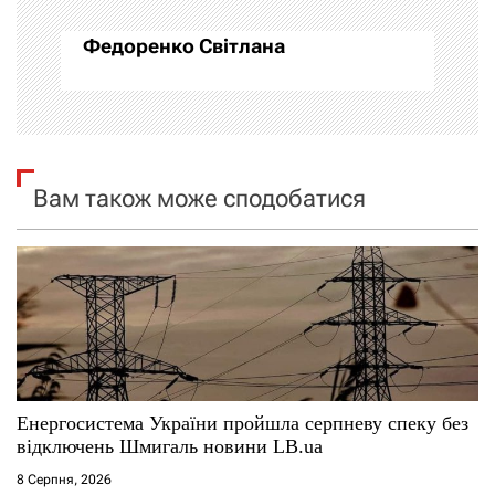
а
Федоренко Світлана
ц
і
я
Вам також може сподобатися
з
а
п
и
с
Енергосистема України пройшла серпневу спеку без
і
відключень Шмигаль новини LB.ua
8 Серпня, 2026
в