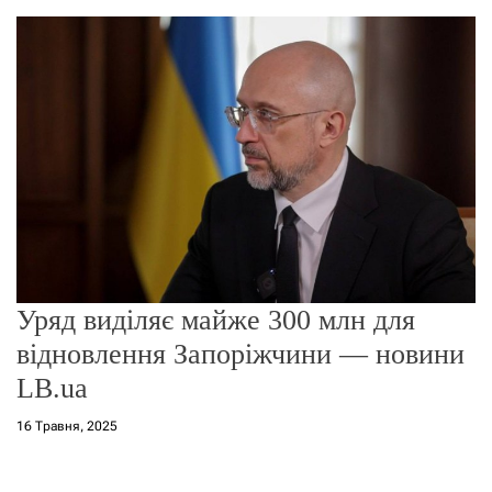
о
р
е
ж
и
м
у
Уряд виділяє майже 300 млн для
відновлення Запоріжчини — новини
LB.ua
16 Травня, 2025