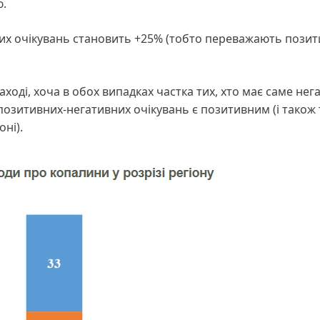
ю.
их очікувань становить +25% (тобто переважають позит
ході, хоча в обох випадках частка тих, хто має саме нег
 позитивних-негативних очікувань є позитивним (і також
ні).