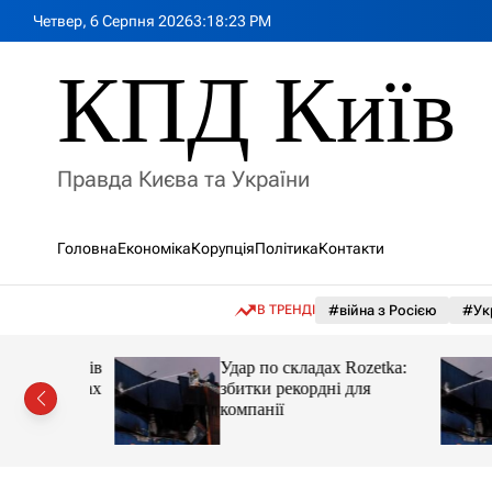
П
Четвер, 6 Серпня 2026
3
:
18
:
25
PM
е
р
КПД Київ
е
й
т
и
Правда Києва та України
д
о
в
Головна
Економіка
Корупція
Політика
Контакти
м
і
с
В ТРЕНДІ
#війна з Росією
#Ук
т
у
нив послів
Удар по складах Rozetka:
ох країнах
збитки рекордні для
компанії