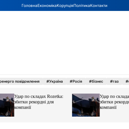
Головна
Економіка
Корупція
Політика
Контакти
ренерго повідомлення
#Україна
#Росія
#бізнес
#газ
#
Удар по складах Rozetka:
Удар по складах R
збитки рекордні для
збитки рекордні д
компанії
компанії