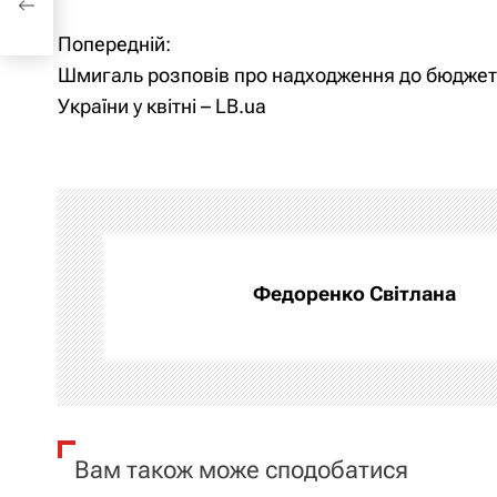
Попередній:
Н
Шмигаль розповів про надходження до бюджет
а
України у квітні – LB.ua
в
і
г
а
Федоренко Світлана
ц
і
я
Вам також може сподобатися
з