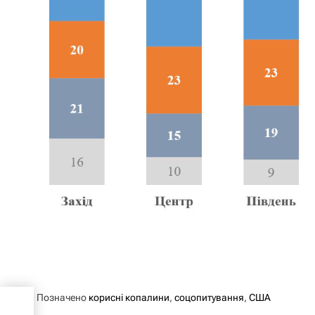
Позначено
корисні копалини
,
соцопитування
,
США
ення