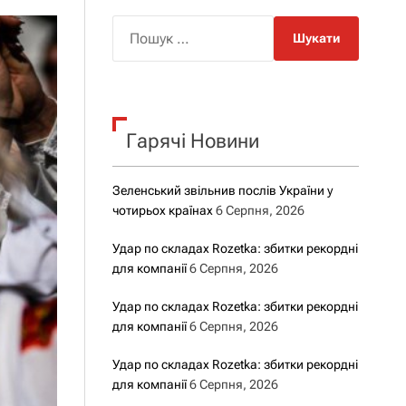
о
р
П
о
о
в
о
ш
г
у
о
р
к
е
Гарячі Новини
:
ж
и
м
у
Зеленський звільнив послів України у
чотирьох країнах
6 Серпня, 2026
Удар по складах Rozetka: збитки рекордні
для компанії
6 Серпня, 2026
Удар по складах Rozetka: збитки рекордні
для компанії
6 Серпня, 2026
Удар по складах Rozetka: збитки рекордні
для компанії
6 Серпня, 2026