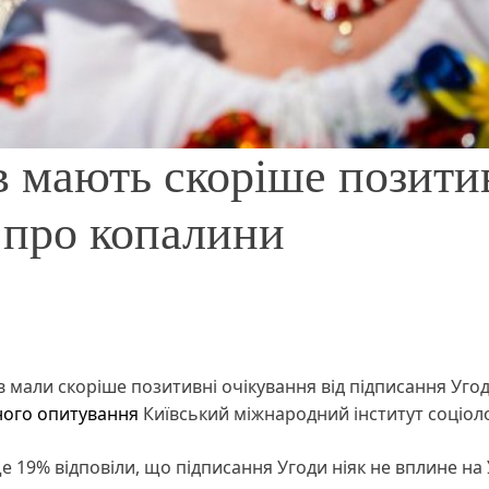
 мають скоріше позити
и про копалини
в мали скоріше позитивні очікування від підписання Уго
ного опитування
Київський міжнародний інститут соціол
е 19% відповіли, що підписання Угоди ніяк не вплине на 