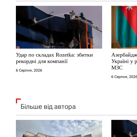
а
п
и
с
Удар по складах Rozetka: збитки
Азербайдж
і
рекордні для компанії
Україні у 
МЗС
6 Серпня, 2026
в
6 Серпня, 202
Більше від автора