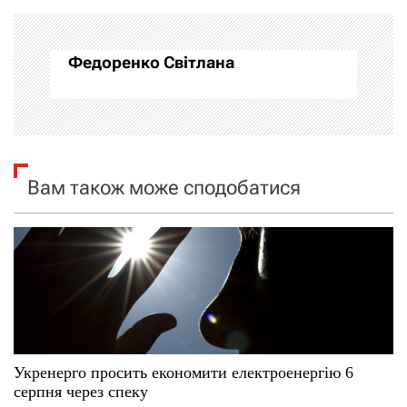
а
Федоренко Світлана
ц
і
я
Вам також може сподобатися
з
а
п
и
с
Укренерго просить економити електроенергію 6
і
серпня через спеку