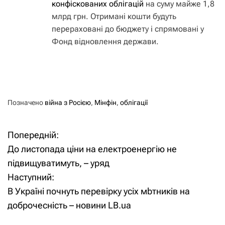
конфіскованих облігацій
на суму майже 1,8
млрд грн. Отримані кошти будуть
перераховані до бюджету і спрямовані у
Фонд відновлення держави.
Позначено
війна з Росією
,
Мінфін
,
облігації
Попередній:
Н
До листопада ціни на електроенергію не
а
підвищуватимуть, – уряд
Наступний:
в
В Україні почнуть перевірку усіх мbтників на
і
доброчесність – новини LB.ua
г