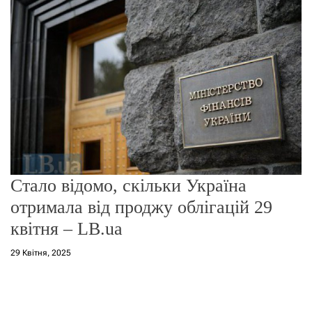
о
р
е
ж
и
м
у
Стало відомо, скільки Україна
отримала від проджу облігацій 29
квітня – LB.ua
29 Квітня, 2025