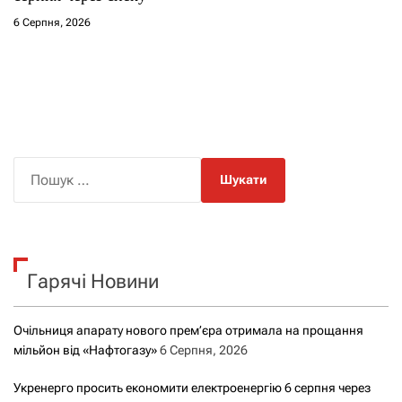
6 Серпня, 2026
П
о
ш
у
к
Гарячі Новини
:
Очільниця апарату нового прем’єра отримала на прощання
мільйон від «Нафтогазу»
6 Серпня, 2026
Укренерго просить економити електроенергію 6 серпня через