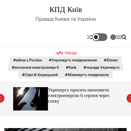
П
КПД Київ
е
р
Правда Києва та України
е
й
т
П
М
П
и
е
е
о
д
р
н
ш
В ТРЕНДІ
е
ю
у
о
м
к
#війна з Росією
#Укренерго повідомлення
#бізнес
в
и
м
#економія електроенергії
#Київ
#поради Укренерго
к
і
а
#Сергій Корецький
#Міненерго повідомило
ч
с
к
т
о
Укренерго просить економити
у
л
ння
електроенергію 6 серпня через
ь
спеку
о
р
о
в
о
г