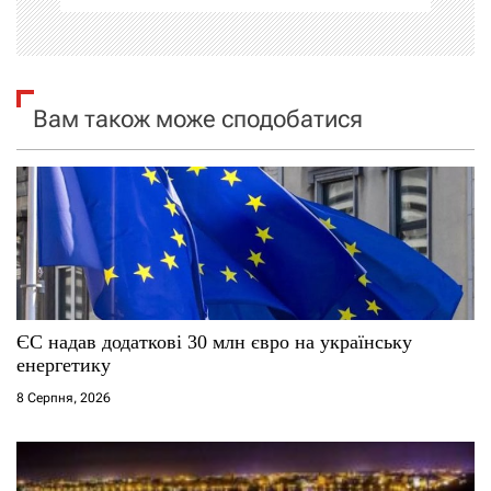
і
я
Вам також може сподобатися
з
а
п
и
с
ЄС надав додаткові 30 млн євро на українську
і
енергетику
8 Серпня, 2026
в