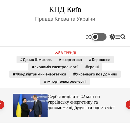
П
КПД Київ
е
р
Правда Києва та України
е
й
т
П
М
П
и
е
е
о
д
р
н
ш
В ТРЕНДІ
е
ю
у
о
м
к
#Денис Шмигаль
#енергетика
#Євросоюз
в
и
м
#економія електроенергії
#гроші
к
і
а
#Фонд підтримки енергетики
#Укренерго повідомило
ч
с
#імпорт електроенергії
к
т
о
у
л
Сербія виділить €2 млн на
ь
українську енергетику та
о
міст
допоможе відбудувати одне з міст
р
о
в
о
г