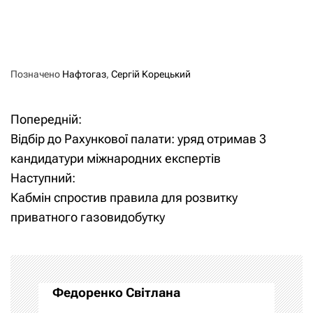
Позначено
Нафтогаз
,
Сергій Корецький
Попередній:
Н
Відбір до Рахункової палати: уряд отримав 3
а
кандидатури міжнародних експертів
Наступний:
в
Кабмін спростив правила для розвитку
і
приватного газовидобутку
г
а
Федоренко Світлана
ц