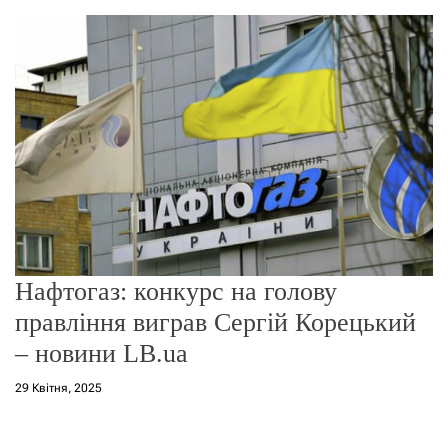
о
р
е
ж
и
м
у
Нафтогаз: конкурс на голову
правління виграв Сергій Корецький
– новини LB.ua
29 Квітня, 2025