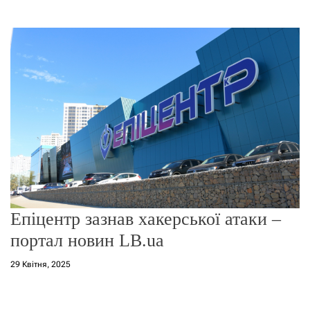
о
р
е
ж
и
м
у
Епіцентр зазнав хакерської атаки –
портал новин LB.ua
29 Квітня, 2025