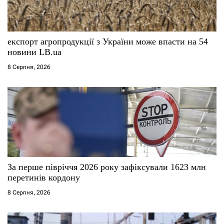
и
с
експорт агропродукції з України може впасти на 54
і
новини LB.ua
8 Серпня, 2026
в
За перше півріччя 2026 року зафіксували 1623 млн
перетинів кордону
8 Серпня, 2026