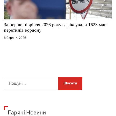
За перше півріччя 2026 року зафіксували 1623 млн
перетинів кордону
8 Серпня, 2026
П
о
ш
у
к
Гарячі Новини
: