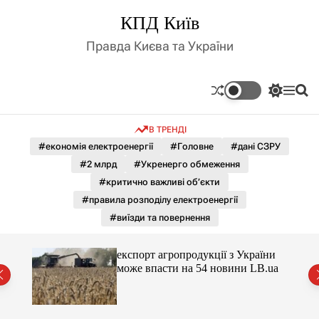
П
КПД Київ
е
р
Правда Києва та України
е
й
т
П
М
П
и
е
е
о
д
р
н
ш
В ТРЕНДІ
е
ю
у
о
м
к
#економія електроенергії
#Головне
#дані СЗРУ
в
и
м
#2 млрд
#Укренерго обмеження
к
і
а
#критично важливі об’єкти
ч
с
#правила розподілу електроенергії
к
т
о
#виїзди та повернення
у
л
ь
о
їни
експорт агропродукції з України
р
B.ua
може впасти на 54 новини LB.ua
о
в
о
г