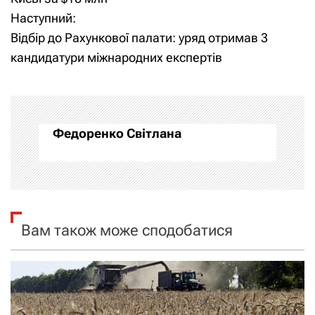
Наступний:
в
Відбір до Рахункової палати: уряд отримав 3
і
кандидатури міжнародних експертів
г
а
Федоренко Світлана
ц
і
я
Вам також може сподобатися
з
а
п