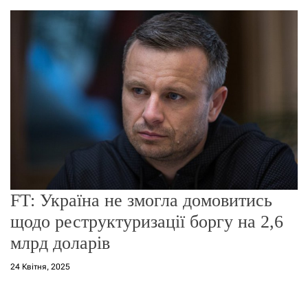
о
р
е
ж
и
м
у
FT: Україна не змогла домовитись
щодо реструктуризації боргу на 2,6
млрд доларів
24 Квітня, 2025