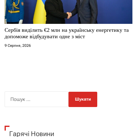
Сербія виділить €2 млн на українську енергетику та
допоможе відбудувати одне з міст
9 Серпня, 2026
П
о
ш
у
к
Гарячі Новини
: