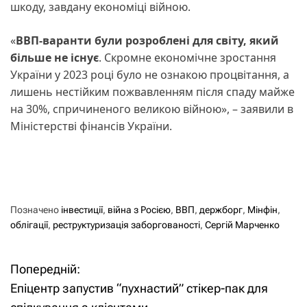
шкоду, завдану економіці війною.
«
ВВП-варанти були розроблені для світу, який
більше не існує
. Скромне економічне зростання
України у 2023 році було не ознакою процвітання, а
лишень нестійким пожвавленням після спаду майже
на 30%, спричиненого великою війною», – заявили в
Міністерстві фінансів України.
Позначено
інвестиції
,
війна з Росією
,
ВВП
,
держборг
,
Мінфін
,
облігації
,
реструктуризація заборгованості
,
Сергій Марченко
Попередній:
Н
Епіцентр запустив “пухнастий” стікер-пак для
а