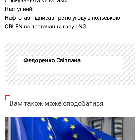
спілкування з клієнтами
Наступний:
в
Нафтогаз підписав третю угоду з польською
і
ORLEN на постачання газу LNG
г
а
Федоренко Світлана
ц
і
я
Вам також може сподобатися
з
а
п