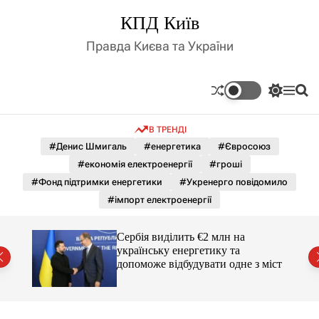
П
КПД Київ
е
р
Правда Києва та України
е
й
т
П
М
П
и
е
е
о
д
р
н
ш
В ТРЕНДІ
е
ю
у
о
м
к
#Денис Шмигаль
#енергетика
#Євросоюз
в
и
м
#економія електроенергії
#гроші
к
і
а
#Фонд підтримки енергетики
#Укренерго повідомило
ч
с
#імпорт електроенергії
к
т
о
у
л
Сербія виділить €2 млн на
ь
українську енергетику та
о
міст
допоможе відбудувати одне з міст
р
о
в
о
г