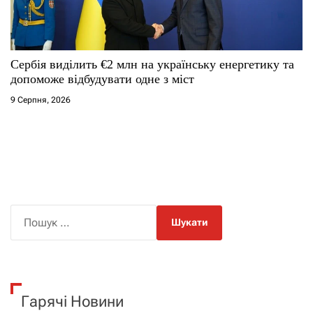
Сербія виділить €2 млн на українську енергетику та
допоможе відбудувати одне з міст
9 Серпня, 2026
П
о
ш
у
к
Гарячі Новини
: