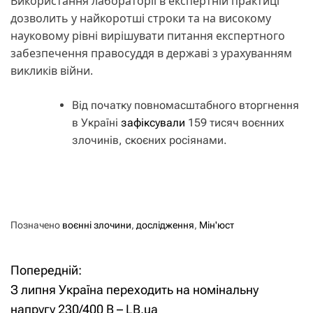
Використання лабораторії в експертній практиці
дозволить у найкоротші строки та на високому
науковому рівні вирішувати питання експертного
забезпечення правосуддя в державі з урахуванням
викликів війни.
Від початку повномасштабного вторгнення
в Україні
зафіксували
159 тисяч воєнних
злочинів, скоєних росіянами.
Позначено
воєнні злочини
,
дослідження
,
Мін'юст
Попередній:
Н
З липня Україна переходить на номінальну
а
напругу 230/400 В – LB.ua