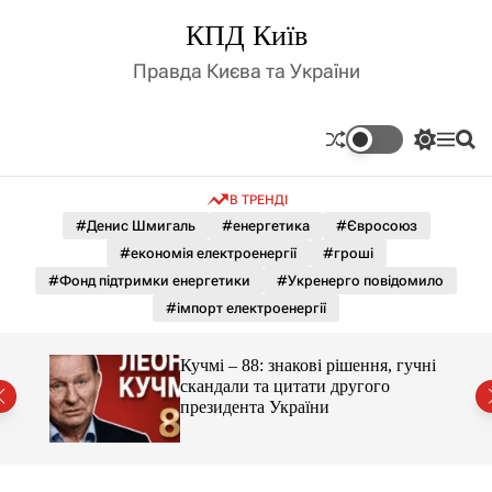
П
КПД Київ
е
р
Правда Києва та України
е
й
т
П
М
П
и
е
е
о
д
р
н
ш
В ТРЕНДІ
е
ю
у
о
м
к
#Денис Шмигаль
#енергетика
#Євросоюз
в
и
м
#економія електроенергії
#гроші
к
і
а
#Фонд підтримки енергетики
#Укренерго повідомило
ч
с
#імпорт електроенергії
к
т
о
у
л
гучні
Кучмі – 88: знакові рішення, гучні
ь
скандали та цитати другого
о
президента України
р
о
в
о
г