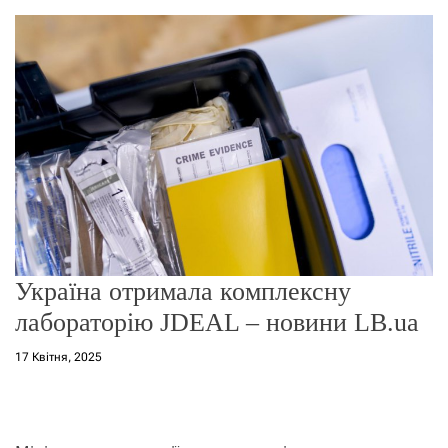
о
р
е
ж
и
м
у
Україна отримала комплексну
лабораторію JDEAL – новини LB.ua
17 Квітня, 2025