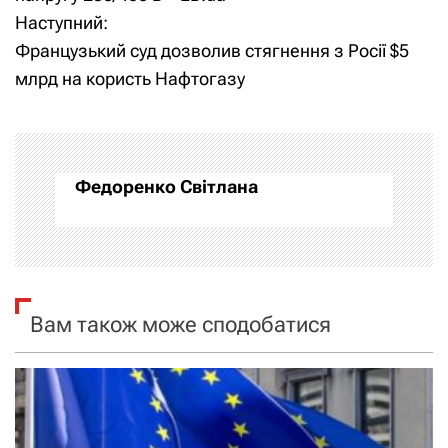
Наступний:
в
Французький суд дозволив стягнення з Росії $5
і
млрд на користь Нафтогазу
г
а
Федоренко Світлана
ц
і
я
Вам також може сподобатися
з
а
п