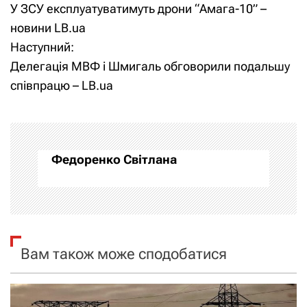
У ЗСУ експлуатуватимуть дрони “Амага-10” –
а
новини LB.ua
Наступний:
в
Делегація МВФ і Шмигаль обговорили подальшу
і
співпрацю – LB.ua
г
а
Федоренко Світлана
ц
і
я
Вам також може сподобатися
з
а