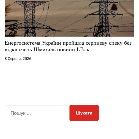
Енергосистема України пройшла серпневу спеку без
відключень Шмигаль новини LB.ua
8 Серпня, 2026
П
о
ш
у