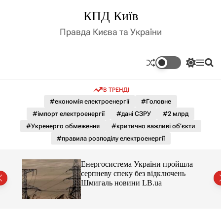
П
КПД Київ
е
р
Правда Києва та України
е
й
т
П
М
П
и
е
е
о
д
р
н
ш
В ТРЕНДІ
е
ю
у
о
м
к
#економія електроенергії
#Головне
в
и
м
#імпорт електроенергії
#дані СЗРУ
#2 млрд
к
і
а
#Укренерго обмеження
#критично важливі об’єкти
ч
с
#правила розподілу електроенергії
к
т
о
у
л
шла
Енергосистема України пройшла
ь
нь
серпневу спеку без відключень
о
Шмигаль новини LB.ua
р
о
в
о
г