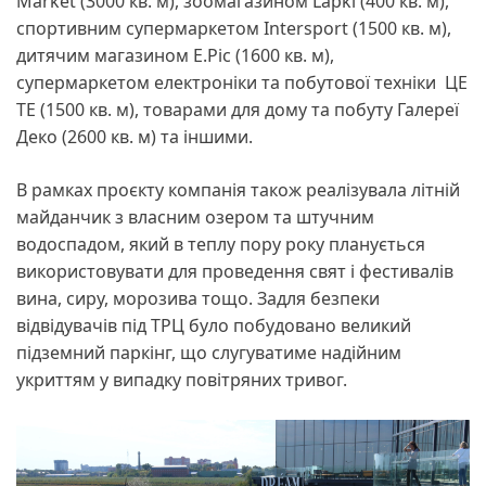
Market (3000 кв. м), зоомагазином Lapki (400 кв. м),
спортивним супермаркетом Intersport (1500 кв. м),
дитячим магазином E.Pic (1600 кв. м),
супермаркетом електроніки та побутової техніки ЦЕ
ТЕ (1500 кв. м), товарами для дому та побуту Галереї
Деко (2600 кв. м) та іншими.
В рамках проєкту компанія також реалізувала літній
майданчик з власним озером та штучним
водоспадом, який в теплу пору року планується
використовувати для проведення свят і фестивалів
вина, сиру, морозива тощо. Задля безпеки
відвідувачів під ТРЦ було побудовано великий
підземний паркінг, що слугуватиме надійним
укриттям у випадку повітряних тривог.