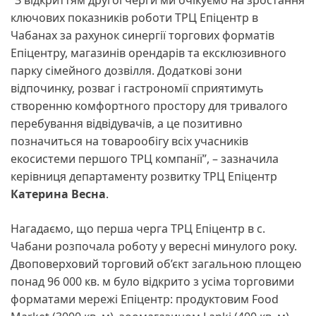
“З відкриттям другої черги ми очікуємо на зростання
ключових показників роботи ТРЦ Епіцентр в
Чабанах за рахунок синергії торгових форматів
Епіцентру, магазинів орендарів та ексклюзивного
парку сімейного дозвілля. Додаткові зони
відпочинку, розваг і гастрономії сприятимуть
створенню комфортного простору для тривалого
перебування відвідувачів, а це позитивно
позначиться на товарообігу всіх учасників
екосистеми першого ТРЦ компанії”, – зазначила
керівниця департаменту розвитку ТРЦ Епіцентр
Катерина Весна
.
Нагадаємо, що перша черга ТРЦ Епіцентр в с.
Чабани розпочала роботу у вересні минулого року.
Двоповерховий торговий об’єкт загальною площею
понад 96 000 кв. м було відкрито з усіма торговими
форматами мережі Епіцентр: продуктовим Food