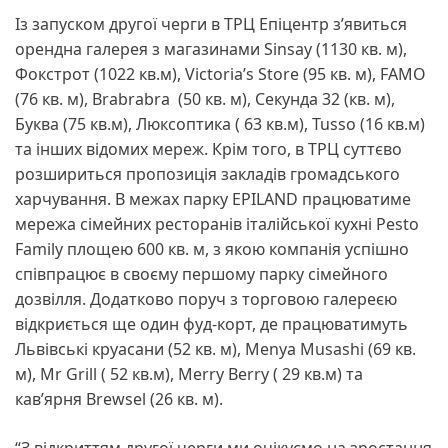
Із запуском другої черги в ТРЦ Епіцентр з’явиться
орендна галерея з магазинами Sinsay (1130 кв. м),
Фокстрот (1022 кв.м), Victoria’s Store (95 кв. м), FAMO
(76 кв. м), Brabrabra (50 кв. м), Секунда 32 (кв. м),
Буква (75 кв.м), Люксоптика ( 63 кв.м), Tusso (16 кв.м)
та інших відомих мереж. Крім того, в ТРЦ суттєво
розшириться пропозиція закладів громадського
харчування. В межах парку EPILAND працюватиме
мережа сімейних ресторанів італійської кухні Pesto
Family площею 600 кв. м, з якою компанія успішно
співпрацює в своєму першому парку сімейного
дозвілля. Додатково поруч з торговою галереєю
відкриється ще один фуд-корт, де працюватимуть
Львівські круасани (52 кв. м), Menya Musashi (69 кв.
м), Mr Grill ( 52 кв.м), Merry Berry ( 29 кв.м) та
кав’ярня Brewsel (26 кв. м).