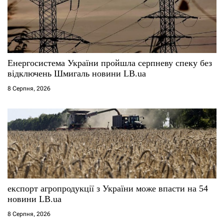
п
и
с
Енергосистема України пройшла серпневу спеку без
і
відключень Шмигаль новини LB.ua
8 Серпня, 2026
в
експорт агропродукції з України може впасти на 54
новини LB.ua
8 Серпня, 2026