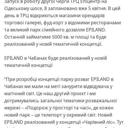
Запуск в роботу другої черги ТРЦ Епіцентр на
Одеському шосе, 8 заплановано вже 5 квітня. В цей
день в ТРЦ відкриються магазини орендарів
торгової галереї, фуд-корт з відомими ресторанами
та великий парк сімейного дозвілля EPILAND.
Останній займатиме 5000 кв. м площі та буде
реалізований у новій тематичній концепції.
EPILAND в Чабанах буде реалізований у новій
тематичній концепції
“При розробці концепції парку розваг EPILAND в
Чабанах ми мали на меті занурити відвідувача у
магічний світ. Це наш другий проєкт і ми
дотримувались загальної тематики розважальної
мережі – «Подорож у просторі та часі», де кожен
новий парк – це телепорт у окремий світ. Новий
EPILAND реалізований у концепції «Чарівний ліс». Тут