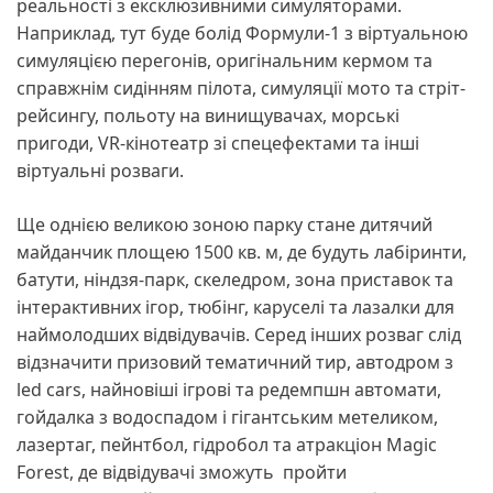
реальності з ексклюзивними симуляторами.
Наприклад, тут буде болід Формули-1 з віртуальною
симуляцією перегонів, оригінальним кермом та
справжнім сидінням пілота, симуляції мото та стріт-
рейсингу, польоту на винищувачах, морські
пригоди, VR-кінотеатр зі спецефектами та інші
віртуальні розваги.
Ще однією великою зоною парку стане дитячий
майданчик площею 1500 кв. м, де будуть лабіринти,
батути, ніндзя-парк, скеледром, зона приставок та
інтерактивних ігор, тюбінг, каруселі та лазалки для
наймолодших відвідувачів. Серед інших розваг слід
відзначити призовий тематичний тир, автодром з
led cars, найновіші ігрові та редемпшн автомати,
гойдалка з водоспадом і гігантським метеликом,
лазертаг, пейнтбол, гідробол та атракціон Magic
Forest, де відвідувачі зможуть пройти