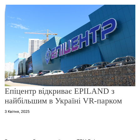
о
р
е
ж
и
м
у
Епіцентр відкриває EPILAND з
найбільшим в Україні VR-парком
3 Квітня, 2025