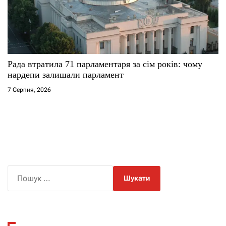
Рада втратила 71 парламентаря за сім років: чому
нардепи залишали парламент
7 Серпня, 2026
П
о
ш
у
к