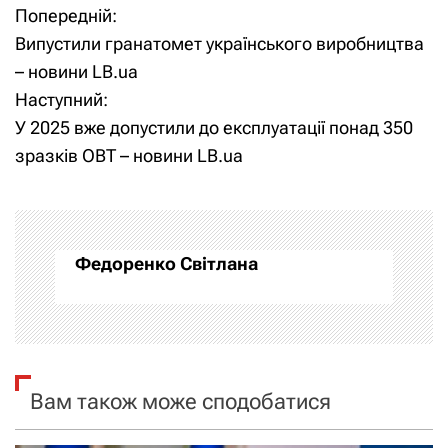
Попередній:
Н
Випустили гранатомет українського виробництва
а
– новини LB.ua
Наступний:
в
У 2025 вже допустили до експлуатації понад 350
і
зразків ОВТ – новини LB.ua
г
а
Федоренко Світлана
ц
і
я
Вам також може сподобатися
з