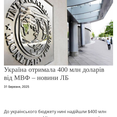
о
р
е
ж
и
м
у
Україна отримала 400 млн доларів
від МВФ – новини ЛБ
31 Березня, 2025
До українського бюджету нині надійшли $400 млн