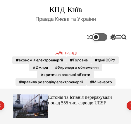
П
КПД Київ
е
р
Правда Києва та України
е
й
т
П
М
П
и
е
е
о
д
р
н
ш
В ТРЕНДІ
е
ю
у
о
м
к
#економія електроенергії
#Головне
#дані СЗРУ
в
и
м
#2 млрд
#Укренерго обмеження
к
і
а
#критично важливі об’єкти
ч
с
#правила розподілу електроенергії
#Міненерго
к
т
о
у
л
Естонія та Іспанія перерахували
ь
понад 555 тис. євро до UESF
о
р
о
в
о
г