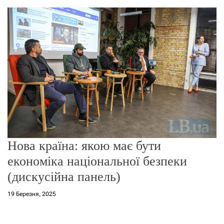
о
р
е
ж
и
м
у
Нова країна: якою має бути
економіка національної безпеки
(дискусійна панель)
19 Березня, 2025