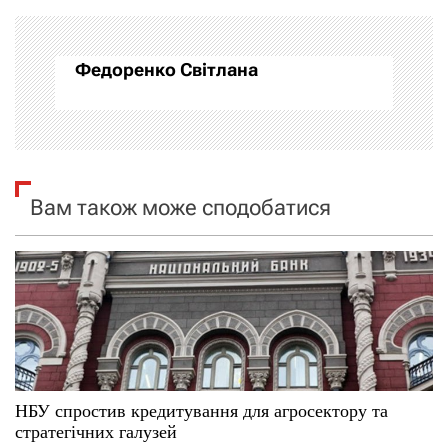
г
а
Федоренко Світлана
ц
і
я
Вам також може сподобатися
з
а
п
и
с
НБУ спростив кредитування для агросектору та
і
стратегічних галузей