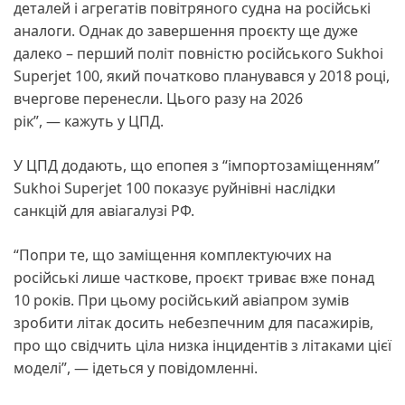
деталей і агрегатів повітряного судна на російські
аналоги. Однак до завершення проєкту ще дуже
далеко – перший політ повністю російського Sukhoi
Superjet 100, який початково планувався у 2018 році,
вчергове перенесли. Цього разу на 2026
рік”, — кажуть у ЦПД.
У ЦПД додають, що епопея з “імпортозаміщенням”
Sukhoi Superjet 100 показує руйнівні наслідки
санкцій для авіагалузі РФ.
“Попри те, що заміщення комплектуючих на
російські лише часткове, проєкт триває вже понад
10 років. При цьому російський авіапром зумів
зробити літак досить небезпечним для пасажирів,
про що свідчить ціла низка інцидентів з літаками цієї
моделі”, — ідеться у повідомленні.