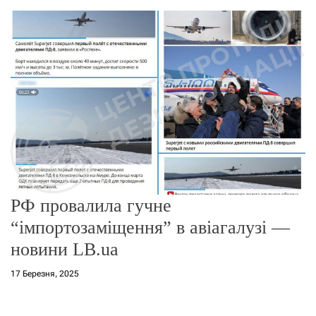
о
р
е
ж
и
м
у
РФ провалила гучне
“імпортозаміщення” в авіагалузі —
новини LB.ua
17 Березня, 2025