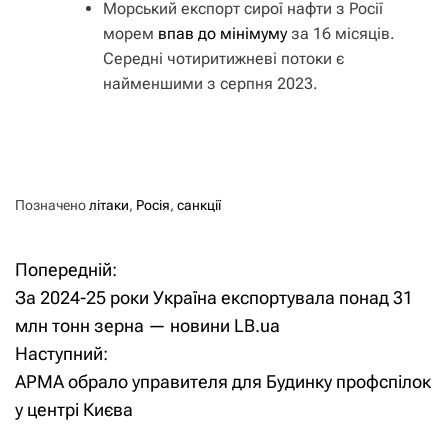
Морський експорт сирої нафти з Росії
морем
впав до мінімуму
за 16 місяців.
Середні чотиритижневі потоки є
найменшими з серпня 2023.
Позначено
літаки
,
Росія
,
санкції
Попередній:
Н
За 2024-25 роки Україна експортувала понад 31
а
млн тонн зерна — новини LB.ua
Наступний:
в
АРМА обрало управителя для Будинку профспілок
і
у центрі Києва