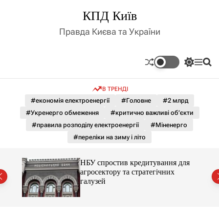
П
КПД Київ
е
р
Правда Києва та України
е
й
т
П
М
П
и
е
е
о
д
р
н
ш
В ТРЕНДІ
е
ю
у
о
м
к
#економія електроенергії
#Головне
#2 млрд
в
и
м
#Укренерго обмеження
#критично важливі об’єкти
к
і
а
#правила розподілу електроенергії
#Міненерго
ч
с
#переліки на зиму і літо
к
т
о
у
л
для
НБУ спростив кредитування для
ь
агросектору та стратегічних
о
галузей
р
о
в
о
г