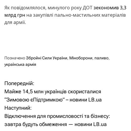
Як повідомлялося, минулого року ДОТ
зекономив 3,3
млрд грн
на закупівлі пально-мастильних матеріалів
для армії.
Позначено
Збройні Сили України
,
Міноборони
,
паливо
,
українська армія
Попередній:
Н
Майже 14,5 млн українців скористалися
а
“Зимовою єПідтримкою” – новини LB.ua
Наступний:
в
Відключення для промисловості та бізнесу:
і
завтра будуть обмеження — новини LB.ua