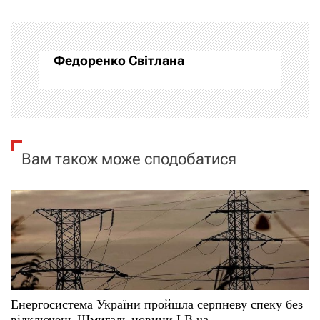
г
а
Федоренко Світлана
ц
і
я
Вам також може сподобатися
з
а
п
и
с
Енергосистема України пройшла серпневу спеку без
і
відключень Шмигаль новини LB.ua