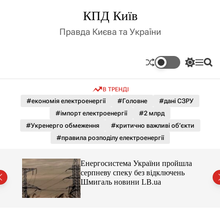
П
КПД Київ
е
р
Правда Києва та України
е
й
т
П
М
П
и
е
е
о
д
р
н
ш
В ТРЕНДІ
е
ю
у
о
м
к
#економія електроенергії
#Головне
#дані СЗРУ
в
и
м
#імпорт електроенергії
#2 млрд
к
і
а
#Укренерго обмеження
#критично важливі об’єкти
ч
с
#правила розподілу електроенергії
к
т
о
у
л
шла
Енергосистема України пройшла
ь
нь
серпневу спеку без відключень
о
Шмигаль новини LB.ua
р
о
в
о
г