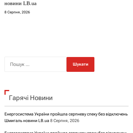
новини LB.ua
8 Серпня, 2026
П
о
ш
у
к
Гарячі Новини
:
Енергосистема України пройшла серпневу спеку без відключень
Шмигаль новини LB.ua
8 Серпня, 2026