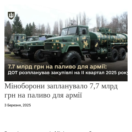
о
р
е
ж
и
м
у
Міноборони запланувало 7,7 млрд
грн на паливо для армії
3 Березня, 2025