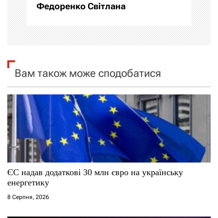
Федоренко Світлана
ц
і
я
Вам також може сподобатися
з
а
п
и
с
ЄС надав додаткові 30 млн євро на українську
і
енергетику
8 Серпня, 2026
в