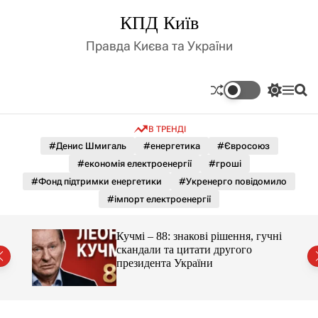
П
КПД Київ
е
р
Правда Києва та України
е
й
т
П
М
П
и
е
е
о
д
р
н
ш
В ТРЕНДІ
е
ю
у
о
м
к
#Денис Шмигаль
#енергетика
#Євросоюз
в
и
м
#економія електроенергії
#гроші
к
і
а
#Фонд підтримки енергетики
#Укренерго повідомило
ч
с
#імпорт електроенергії
к
т
о
у
л
гучні
Кучмі – 88: знакові рішення, гучні
ь
скандали та цитати другого
о
президента України
р
о
в
о
г