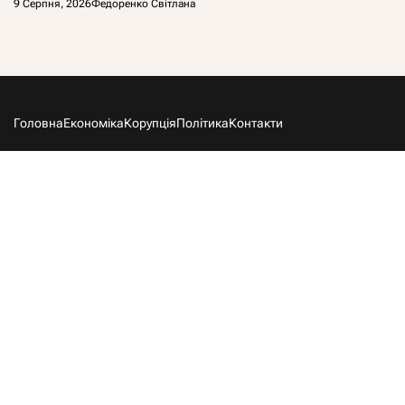
9 Серпня, 2026
Федоренко Світлана
Головна
Економіка
Корупція
Політика
Контакти