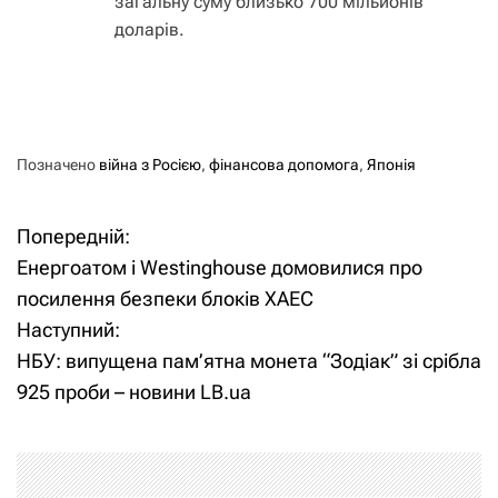
загальну суму близько 700 мільйонів
доларів.
Позначено
війна з Росією
,
фінансова допомога
,
Японія
Попередній:
Н
Енергоатом і Westinghouse домовилися про
а
посилення безпеки блоків ХАЕС
Наступний:
в
НБУ: випущена пам’ятна монета “Зодіак” зі срібла
і
925 проби – новини LB.ua
г
а