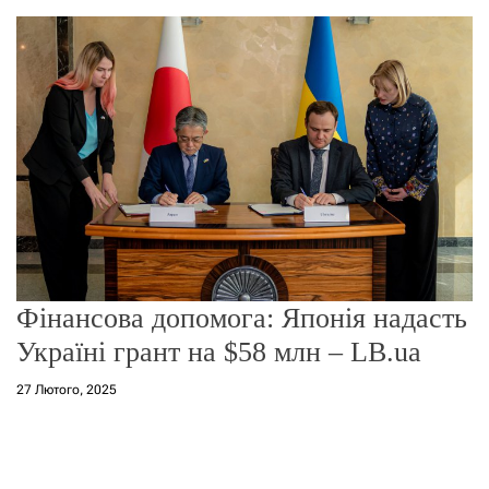
о
р
е
ж
и
м
у
Фінансова допомога: Японія надасть
Україні грант на $58 млн – LB.ua
27 Лютого, 2025