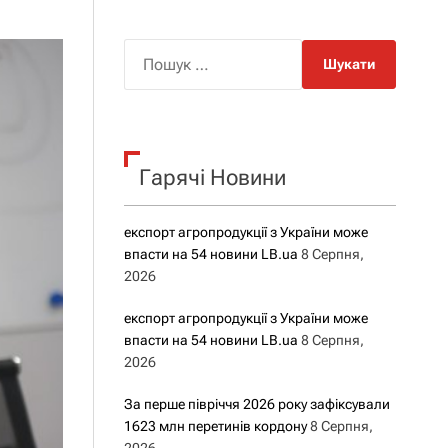
о
р
о
П
в
о
о
г
ш
о
у
р
е
к
ж
Гарячі Новини
:
и
м
у
експорт агропродукції з України може
впасти на 54 новини LB.ua
8 Серпня,
2026
експорт агропродукції з України може
впасти на 54 новини LB.ua
8 Серпня,
2026
За перше півріччя 2026 року зафіксували
1623 млн перетинів кордону
8 Серпня,