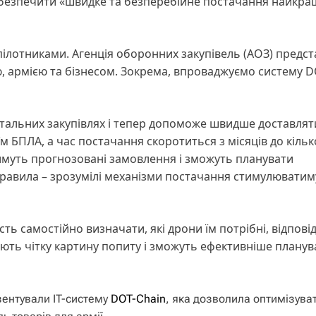
забезпечити «швидке та безперебійне постачання найкр
ілотниками. Агенція оборонних закупівель (АОЗ) предс
, армією та бізнесом. Зокрема, впроваджуємо систему D
етальних закупівлях і тепер допоможе швидше доставля
їм БПЛА, а час постачання скоротиться з місяців до кільк
имуть прогнозовані замовлення і зможуть планувати
равила – зрозумілі механізми постачання стимулюватим
ь самостійно визначати, які дрони їм потрібні, відпові
ають чітку картину попиту і зможуть ефективніше планув
зентували IT-систему
DOT-Chain
, яка дозволила оптимізуват