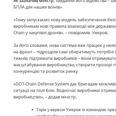
Як зазначив міністр
, завдання його відомства – 
БПЛА для наших воїнів».
«Тому запускаємо нову модель забезпечення безп
виробникам нові правила взаємодії між державою
Chain у закупівлі дронів», – повідомив Умєров.
За його словами, нова система вже працює у нел
на фронт – підрозділи самі обиратимуть потрібні 
тижнів; підтримати виробників – вони отримуват
масштабування виробництва; створити прозорі п
конкуренцію та розвиток ринку.
«DOT-Chain Defense System дає бригадам можливіст
ситуації на полі бою. Водночас виробники отрим
виробництво», – додав міністр.
Торік у вересні Умєров із командою пре