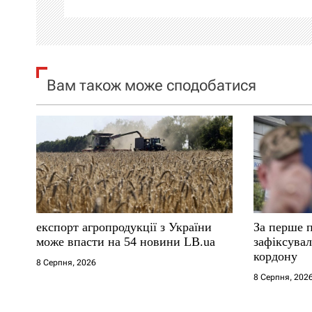
ц
і
я
Вам також може сподобатися
з
а
п
и
с
експорт агропродукції з України
За перше п
і
може впасти на 54 новини LB.ua
зафіксува
кордону
8 Серпня, 2026
в
8 Серпня, 202