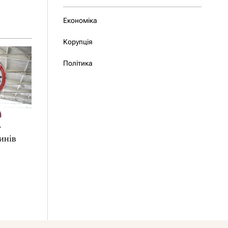
Економіка
Корупція
Політика
у
инів