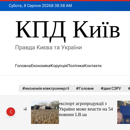
П
Субота, 8 Серпня 2026
8
:
38
:
59
AM
е
р
КПД Київ
е
й
т
и
Правда Києва та України
д
о
в
Головна
Економіка
Корупція
Політика
Контакти
м
і
с
т
#економія електроенергії
#Головне
#дані СЗРУ
#
у
укції з
експорт агропродукції з
сти на 54
України може впасти на 54
новини LB.ua