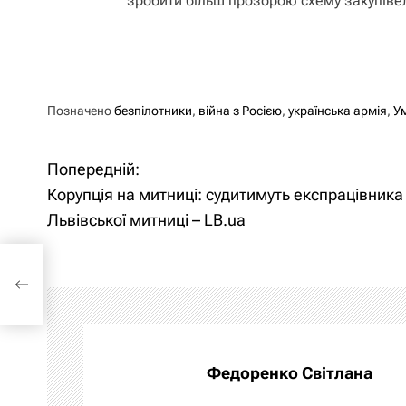
зробити більш прозорою схему закупівел
Позначено
безпілотники
,
війна з Росією
,
українська армія
,
У
Попередній:
Н
Корупція на митниці: судитимуть експрацівника 
а
Львівської митниці – LB.ua
в
ть
тниці
і
г
а
Федоренко Світлана