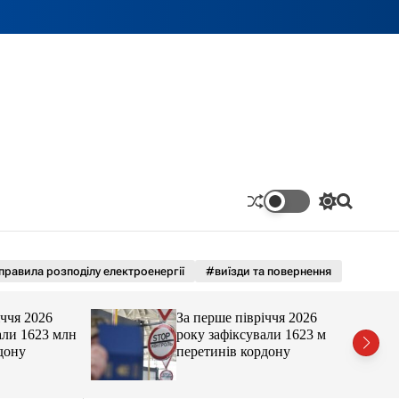
П
П
е
о
р
ш
е
у
м
к
правила розподілу електроенергії
#виїзди та повернення
и
к
а
 2026
За перше півріччя 2026
ч
 1623 млн
року зафіксували 1623 млн
к
у
перетинів кордону
о
л
ь