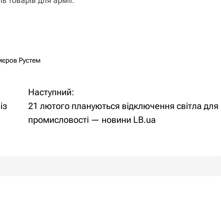
ь товарів для армії.
мєров Рустем
Наступний:
із
21 лютого плануються відключення світла для
промисловості — новини LB.ua