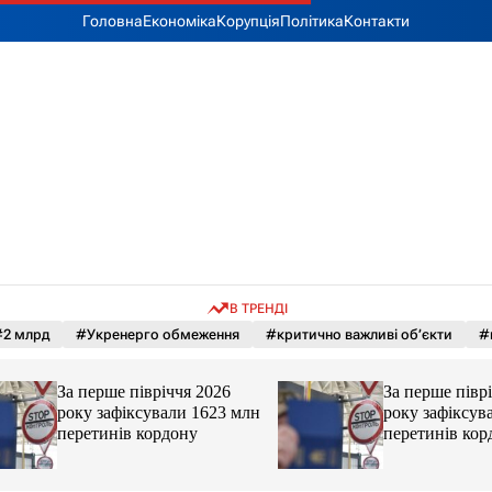
Головна
Економіка
Корупція
Політика
Контакти
В ТРЕНДІ
2 млрд
#Укренерго обмеження
#критично важливі об’єкти
#
За перше півріччя 2026
За перше півріччя
року зафіксували 1623 млн
року зафіксували
перетинів кордону
перетинів кордон