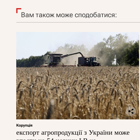
Вам також може сподобатися:
Корупція
експорт агропродукції з України може