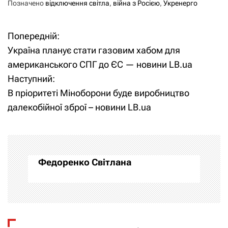
Позначено
відключення світла
,
війна з Росією
,
Укренерго
Попередній:
Н
Україна планує стати газовим хабом для
а
американського СПГ до ЄС — новини LB.ua
Наступний:
в
В пріоритеті Міноборони буде виробництво
і
далекобійної зброї – новини LB.ua
г
а
Федоренко Світлана
ц
і
я