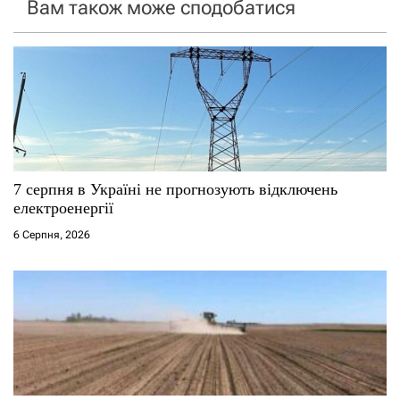
Вам також може сподобатися
з
а
п
и
с
7 серпня в Україні не прогнозують відключень
і
електроенергії
6 Серпня, 2026
в