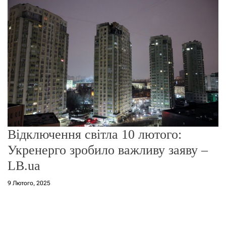
о
р
е
ж
и
м
у
Відключення світла 10 лютого:
Укренерго зробило важливу заяву –
LB.ua
9 Лютого, 2025