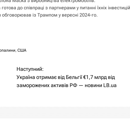
 Ілона Маска з виробництва електромобілів.
 готова до співпраці з партнерами у питанні їхніх інвестицій
я обговорював із Трампом у вересні 2024-го.
копалини
,
США
Наступний:
Україна отримає від Бельгії €1,7 млрд від
заморожених активів РФ — новини LB.ua