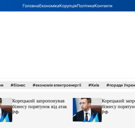
Головна
Економіка
Корупція
Політика
Контакти
ня
#бізнес
#економія електроенергії
#Київ
#поради Укрен
Корецький запропонував
Корецький запро
бізнесу порятунок від атак
бізнесу порятунок
РФ
РФ