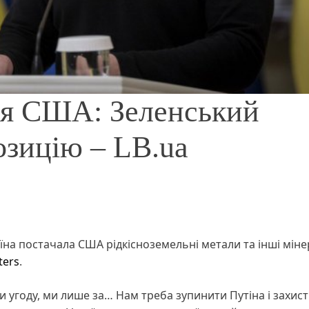
ля США: Зеленський
озицію – LB.ua
їна постачала США рідкісноземельні метали та інші міне
ters
.
 угоду, ми лише за… Нам треба зупинити Путіна і захист