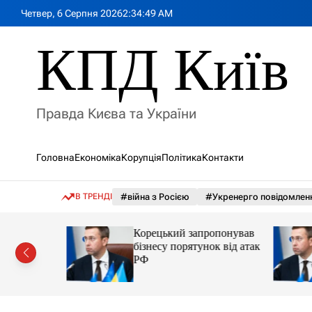
П
Четвер, 6 Серпня 2026
2
:
34
:
51
AM
е
р
КПД Київ
е
й
т
и
Правда Києва та України
д
о
в
Головна
Економіка
Корупція
Політика
Контакти
м
і
с
В ТРЕНДІ
#війна з Росією
#Укренерго повідомлен
т
у
понував
Корецький запропонував
 від атак
бізнесу порятунок від атак
РФ