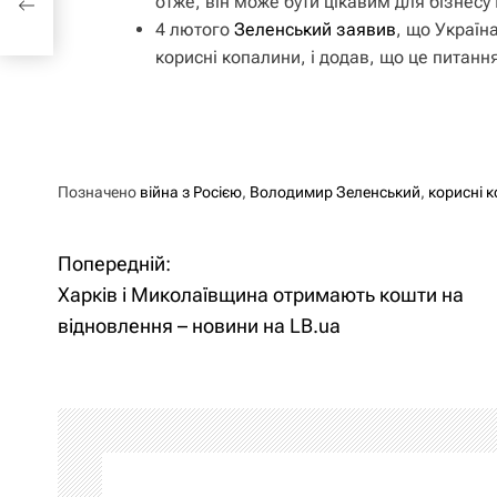
отже, він може бути цікавим для бізнесу
4 лютого
Зеленський заявив
, що Україна
корисні копалини, і додав, що це питанн
Позначено
війна з Росією
,
Володимир Зеленський
,
корисні 
Попередній:
Н
Харків і Миколаївщина отримають кошти на
а
відновлення – новини на LB.ua
в
і
г