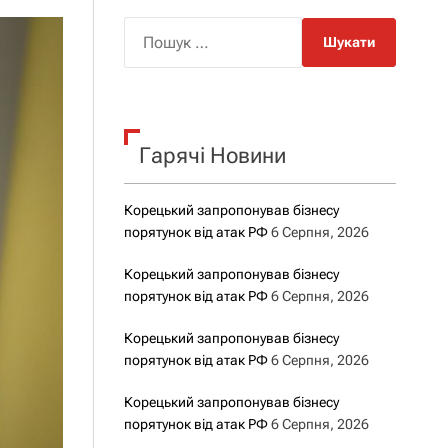
о
р
П
о
о
в
о
ш
г
у
о
р
к
е
Гарячі Новини
:
ж
и
м
у
Корецький запропонував бізнесу
порятунок від атак РФ
6 Серпня, 2026
Корецький запропонував бізнесу
порятунок від атак РФ
6 Серпня, 2026
Корецький запропонував бізнесу
порятунок від атак РФ
6 Серпня, 2026
Корецький запропонував бізнесу
порятунок від атак РФ
6 Серпня, 2026