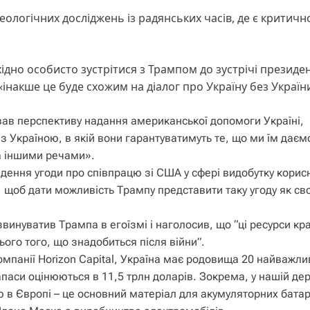
геологічних досліджень із радянських часів, де є критичн
ідно особисто зустрітися з Трампом до зустрічі презид
накше це буде схожим на діалог про Україну без Україн
ав перспективу надання американської допомоги Україні,
 Україною, в якій вони гарантуватимуть те, що ми їм даєм
а іншими речами».
ладення угоди про співпрацю зі США у сфері видобутку корис
, щоб дати можливість Трампу представити таку угоду як с
винуватив Трампа в егоїзмі і наголосив, що “ці ресурси кр
ього того, що знадобиться після війни”.
омпанії Horizon Capital, Україна має родовища 20 найважл
 запаси оцінюються в 11,5 трлн доларів. Зокрема, у нашій де
ю в Європі – це основний матеріал для акумуляторних батар