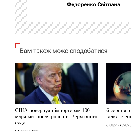
а
Федоренко Світлана
ц
і
я
Вам також може сподобатися
з
а
п
и
с
США повернули імпортерам 100
6 серпня в
і
млрд мит після рішення Верховного
відключен
суду
6 Серпня, 202
в