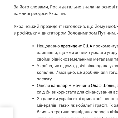
За його словами, Росія детально знала на основі 
важливі ресурси України.
Український президент наголосив, що йому необх
з російським диктатором Володимиром Путіним, «і
Нещодавно
президент США
прокоментув
заявивши, що «ми хочемо укласти угоду з
своїми рідкісноземельними металами т
Україна, як відомо, двічі відкладала ук
копалин. Ймовірно, це зробили для того
заслугу.
Опісля
канцлер Німеччини Олаф Шольц
з
слід би використати для фінансування вс
За даними української приватної інвестк
мінералів, таких як кобальт і графіт, їх
близько третини розвіданих запасів літі
ють
 на