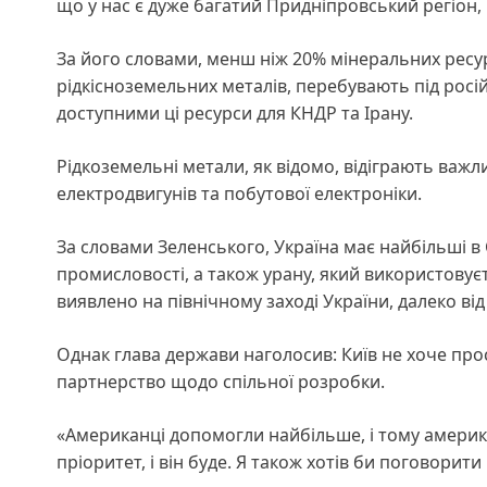
що у нас є дуже багатий Придніпровський регіон,
За його словами, менш ніж 20% мінеральних ресу
рідкісноземельних металів, перебувають під рос
доступними ці ресурси для КНДР та Ірану.
Рідкоземельні метали, як відомо, відіграють важл
електродвигунів та побутової електроніки.
За словами Зеленського, Україна має найбільші в 
промисловості, а також урану, який використовуєт
виявлено на північному заході України, далеко від
Однак глава держави наголосив: Київ не хоче про
партнерство щодо спільної розробки.
«Американці допомогли найбільше, і тому америка
пріоритет, і він буде. Я також хотів би поговорит