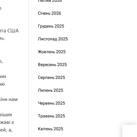
Лютий 2026
о
Січень 2026
Грудень 2025
ента США
и».
Листопад 2025
Жовтень 2025
о,
Вересень 2025
них
Серпень 2025
вою
Липень 2025
аїни нам
Червень 2025
ивіших
Травень 2025
ржаві є
Квітень 2025
ей, а,
Укра
млр