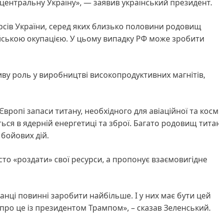
 центральну Україну», — заявив український президент.
рсів України, серед яких близько половини родовищ
ійською окупацією. У цьому випадку РФ може зробити
иву роль у виробництві високопродуктивних магнітів,
Європі запаси титану, необхідного для авіаційної та косм
ься в ядерній енергетиці та зброї. Багато родовищ тита
 бойових дій.
сто «роздати» свої ресурси, а пропонує взаємовигідне
нці повинні заробити найбільше. І у них має бути цей
и про це із президентом Трампом», – сказав Зеленський.