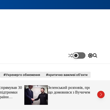
П
П
е
о
р
ш
е
у
м
к
#Укренерго обмеження
#критично важливі об’єкти
и
к
а
ямував 30
Зеленський розповів, про
ч
дтримки
що домовився з Вучичем
к
ни
о
л
ь