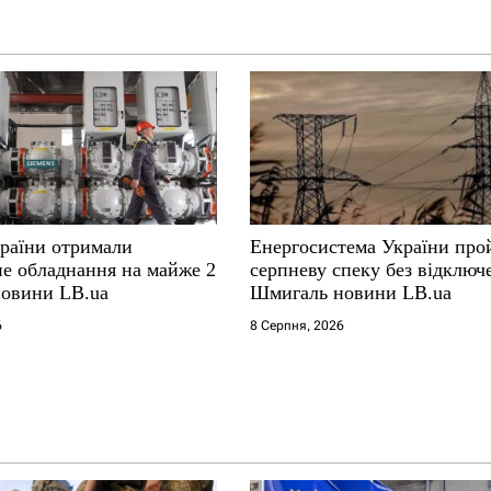
країни отримали
Енергосистема України пр
не обладнання на майже 2
серпневу спеку без відключ
новини LB.ua
Шмигаль новини LB.ua
6
8 Серпня, 2026