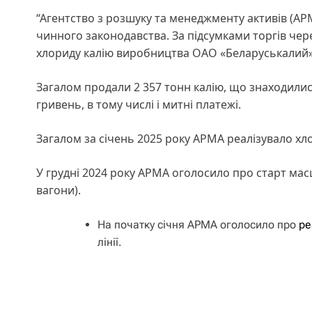
“Агентство з розшуку та менеджменту активів (АР
чинного законодавства. За підсумками торгів че
хлориду калію виробництва ОАО «Беларуськалий» (
Загалом продали 2 357 тонн калію, що знаходились
гривень, в тому числі і митні платежі.
Загалом за січень 2025 року АРМА реалізувало хло
У грудні 2024 року АРМА оголосило про старт мас
вагони).
На початку січня АРМА оголосило про
ре
лінії.