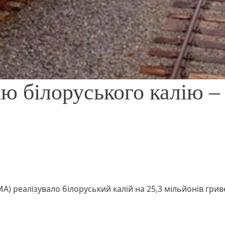
ю білоруського калію –
А) реалізувало білоруський калій на 25,3 мільйонів гри