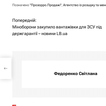
Позначено
"Прозорро.Продажі"
,
Агентство із розшуку та ме
Попередній:
Н
Міноборони закупило вантажівки для ЗСУ під
а
держгарантії – новини LB.ua
в
і
г
ки
ини
а
Федоренко Світлана
ц
і
я