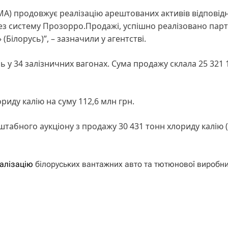
МА) продовжує реалізацію арештованих активів відповід
рез систему Прозорро.Продажі, успішно реалізовано пар
Білорусь)”, – зазначили у агентстві.
 у 34 залізничних вагонах. Сума продажу склала 25 321 
риду калію на суму 112,6 млн грн.
штабного аукціону з продажу 30 431 тонн хлориду калію 
алізацію
білоруських вантажних авто та тютюнової виробни