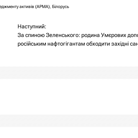
неджменту активів (АРМА)
,
Білорусь
Наступний:
За спиною Зеленського: родина Умєрових до
російським нафтогігантам обходити західні сан