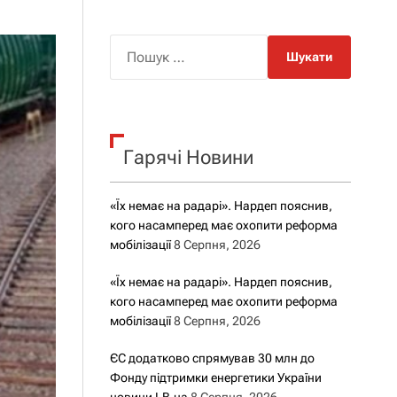
о
р
о
П
в
о
о
г
ш
о
у
р
е
к
ж
Гарячі Новини
:
и
м
у
«Їх немає на радарі». Нардеп пояснив,
кого насамперед має охопити реформа
мобілізації
8 Серпня, 2026
«Їх немає на радарі». Нардеп пояснив,
кого насамперед має охопити реформа
мобілізації
8 Серпня, 2026
ЄС додатково спрямував 30 млн до
Фонду підтримки енергетики України