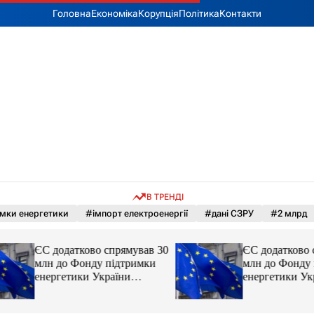
Головна
Економіка
Корупція
Політика
Контакти
В ТРЕНДІ
мки енергетики
#імпорт електроенергії
#дані СЗРУ
#2 млрд
ЄС додатково спрямував 30
ЄС додатково спр
млн до Фонду підтримки
млн до Фонду пі
енергетики України
енергетики Украї
новини LB.ua
новини LB.ua