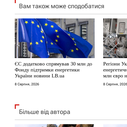
Вам також може сподобатися
з
а
п
и
с
ЄС додатково спрямував 30 млн до
Регіони У
і
Фонду підтримки енергетики
енергетич
України новини LB.ua
млн євро 
в
8 Серпня, 2026
8 Серпня, 202
Більше від автора