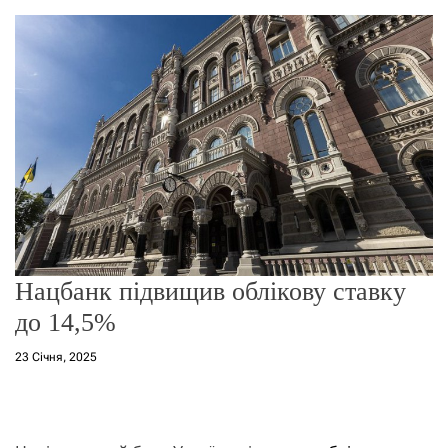
о
р
е
ж
и
м
у
​Нацбанк підвищив облікову ставку
до 14,5%
23 Січня, 2025