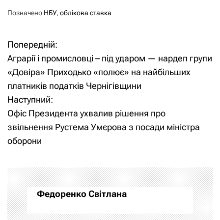
Позначено
НБУ
,
облікова ставка
Попередній:
Н
Аграрії і промисловці – під ударом — нардеп групи
а
«Довіра» Приходько «полює» на найбільших
платників податків Чернігівщини
в
Наступний:
і
Офіс Президента ухвалив рішення про
звільнення Рустема Умєрова з посади міністра
г
оборони
а
ц
і
Федоренко Світлана
я