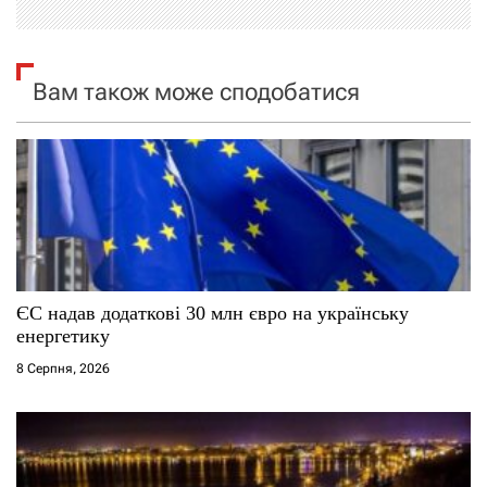
з
а
Вам також може сподобатися
п
и
с
і
ЄС надав додаткові 30 млн євро на українську
в
енергетику
8 Серпня, 2026