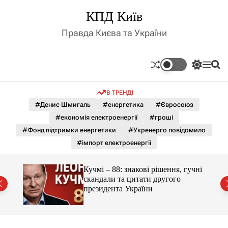
П
КПД Київ
е
р
Правда Києва та України
е
й
т
П
М
П
и
е
е
о
д
р
н
ш
В ТРЕНДІ
е
ю
у
о
м
к
#Денис Шмигаль
#енергетика
#Євросоюз
в
и
м
#економія електроенергії
#гроші
к
і
а
#Фонд підтримки енергетики
#Укренерго повідомило
ч
с
#імпорт електроенергії
к
т
о
у
л
гучні
Кучмі – 88: знакові рішення, гучні
ь
скандали та цитати другого
о
президента України
р
о
в
о
г