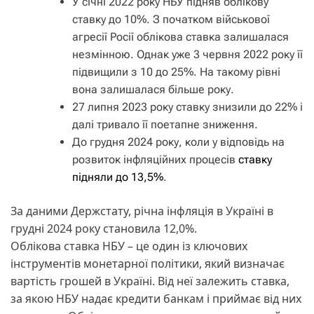
У січні 2022 року НБУ підняв облікову
ставку до 10%. З початком військової
агресії Росії облікова ставка залишалася
незмінною. Однак уже 3 червня 2022 року її
підвищили з 10 до 25%. На такому рівні
вона залишалася більше року.
27 липня 2023 року ставку знизили до 22% і
далі тривало її поетапне зниження.
До грудня 2024 року, коли у відповідь на
розвиток інфляційних процесів
ставку
підняли до 13,5%
.
За даними Держстату, річна інфляція в Україні в
грудні 2024 року становила 12,0%.
Облікова ставка НБУ – це один із ключових
інструментів монетарної політики, який визначає
вартість грошей в Україні. Від неї залежить ставка,
за якою НБУ надає кредити банкам і приймає від них