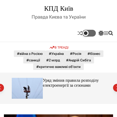
П
КПД Київ
е
р
Правда Києва та України
е
й
т
П
М
П
и
е
е
о
д
р
н
ш
В ТРЕНДІ
е
ю
у
о
м
к
#війна з Росією
#Україна
#Росія
#бізнес
в
и
м
#санкції
#2 млрд
#Андрій Сибіга
к
і
а
#критично важливі об’єкти
ч
с
к
т
о
лу
Уряд змінив правила розподілу
у
л
електроенергії за сезонами
ь
о
р
о
в
о
г