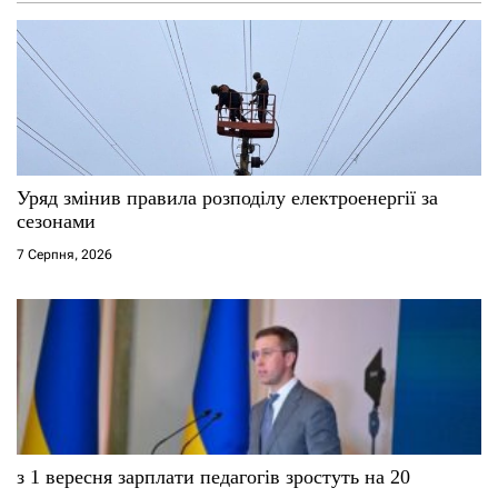
а
п
и
с
Уряд змінив правила розподілу електроенергії за
і
сезонами
7 Серпня, 2026
в
з 1 вересня зарплати педагогів зростуть на 20