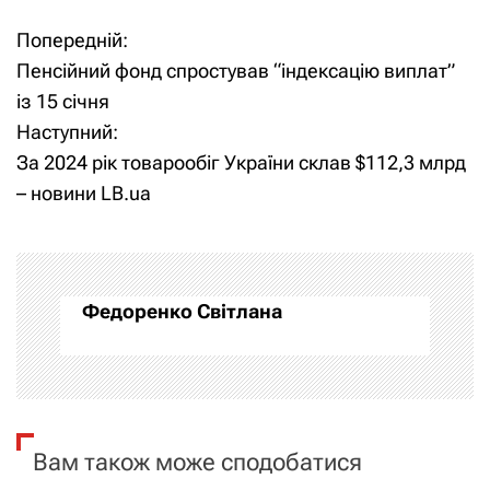
Попередній:
Н
Пенсійний фонд спростував “індексацію виплат”
а
із 15 січня
Наступний:
в
За 2024 рік товарообіг України склав $112,3 млрд
і
– новини LB.ua
г
а
Федоренко Світлана
ц
і
я
Вам також може сподобатися
з