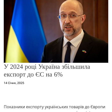
о
р
е
ж
и
м
у
У 2024 році Україна збільшила
експорт до ЄС на 6%
14 Січня, 2025
Показники експорту українських товарів до Європи