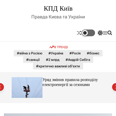
П
КПД Київ
е
р
Правда Києва та України
е
й
т
П
М
П
и
е
е
о
д
р
н
ш
В ТРЕНДІ
е
ю
у
о
м
к
#війна з Росією
#Україна
#Росія
#бізнес
в
и
м
#санкції
#2 млрд
#Андрій Сибіга
к
і
а
#критично важливі об’єкти
ч
с
к
т
о
лу
Уряд змінив правила розподілу
у
л
електроенергії за сезонами
ь
о
р
о
в
о
г