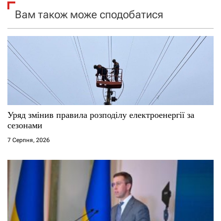
Вам також може сподобатися
з
а
п
и
с
Уряд змінив правила розподілу електроенергії за
і
сезонами
7 Серпня, 2026
в