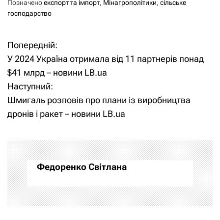
Позначено
експорт та імпорт
,
Мінагрополітики
,
сільське
господарство
Попередній:
Н
У 2024 Україна отримала від 11 партнерів понад
а
$41 млрд – новини LB.ua
Наступний:
в
Шмигаль розповів про плани із виробництва
і
дронів і ракет – новини LB.ua
г
а
Федоренко Світлана
ц
і
я