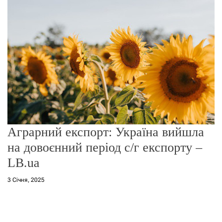
о
р
е
ж
и
м
у
Аграрний експорт: Україна вийшла
на довоєнний період c/г експорту –
LB.ua
3 Січня, 2025