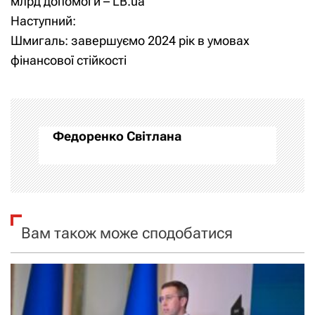
млрд допомоги – LB.ua
Наступний:
в
Шмигаль: завершуємо 2024 рік в умовах
і
фінансової стійкості
г
а
Федоренко Світлана
ц
і
я
Вам також може сподобатися
з
а
п