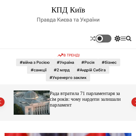
П
КПД Київ
е
р
Правда Києва та України
е
й
т
П
М
П
и
е
е
о
д
р
н
ш
В ТРЕНДІ
е
ю
у
о
м
к
#війна з Росією
#Україна
#Росія
#бізнес
в
и
м
#санкції
#2 млрд
#Андрій Сибіга
к
і
а
#Укренерго заклик
ч
с
к
т
о
Рада втратила 71 парламентаря за
у
л
сім років: чому нардепи залишали
ь
парламент
о
р
о
в
о
г