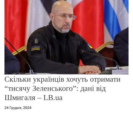
о
р
е
ж
и
м
у
Скільки українців хочуть отримати
“тисячу Зеленського”: дані від
Шмигаля – LB.ua
24 Грудня, 2024