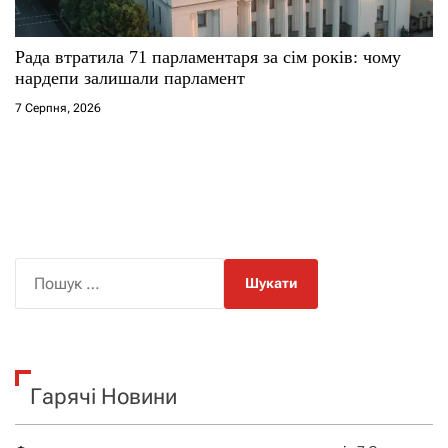
Рада втратила 71 парламентаря за сім років: чому
нардепи залишали парламент
7 Серпня, 2026
П
о
ш
у
к
Гарячі Новини
: