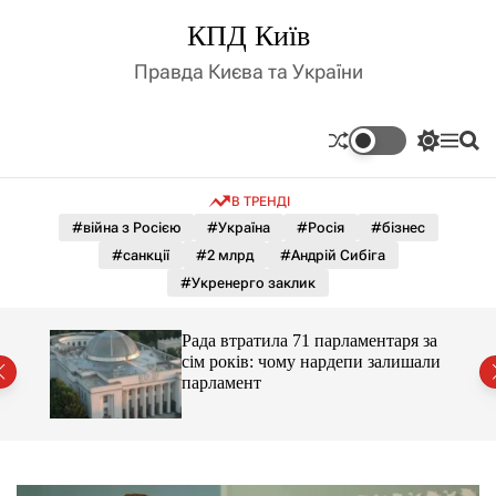
П
КПД Київ
е
р
Правда Києва та України
е
й
т
П
М
П
и
е
е
о
д
р
н
ш
В ТРЕНДІ
е
ю
у
о
м
к
#війна з Росією
#Україна
#Росія
#бізнес
в
и
м
#санкції
#2 млрд
#Андрій Сибіга
к
і
а
#Укренерго заклик
ч
с
к
т
о
Рада втратила 71 парламентаря за
у
л
сім років: чому нардепи залишали
ь
парламент
о
р
о
в
о
г