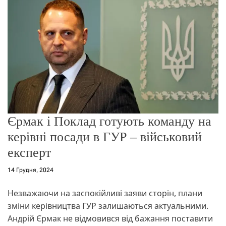
о
р
е
ж
и
м
у
Єрмак і Поклад готують команду на
керівні посади в ГУР – військовий
експерт
14 Грудня, 2024
Незважаючи на заспокійливі заяви сторін, плани
зміни керівництва ГУР залишаються актуальними.
Андрій Єрмак не відмовився від бажання поставити