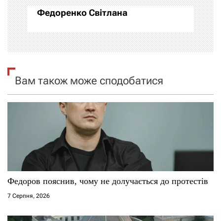
Федоренко Світлана
ц
і
я
Вам також може сподобатися
з
а
п
и
с
Федоров пояснив, чому не долучається до протестів
і
7 Серпня, 2026
в