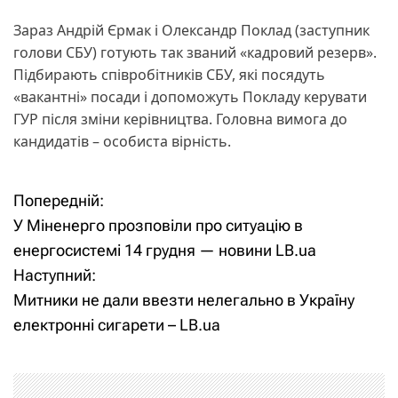
Зараз Андрій Єрмак і Олександр Поклад (заступник
голови СБУ) готують так званий «кадровий резерв».
Підбирають співробітників СБУ, які посядуть
«вакантні» посади і допоможуть Покладу керувати
ГУР після зміни керівництва. Головна вимога до
кандидатів – особиста вірність.
Попередній:
Н
У Міненерго прозповіли про ситуацію в
а
енергосистемі 14 грудня — новини LB.ua
Наступний:
в
Митники не дали ввезти нелегально в Україну
і
електронні сигарети – LB.ua
г
а