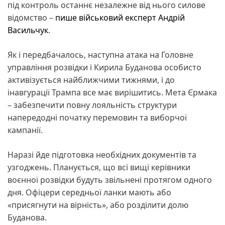
під контроль останнє незалежне від нього силове
відомство –
пише військовий експерт Андрій
Васильчук
.
Як і передбачалось, наступна атака на Головне
управління розвідки і Кирила Буданова особисто
активізується найближчими тижнями, і до
інавгурації Трампа все має вирішитись. Мета Єрмака
– забезпечити повну лояльність структури
напередодні початку перемовин та виборчої
кампанії.
Наразі йде підготовка необхідних документів та
узгоджень. Планується, що всі вищі керівники
воєнної розвідки будуть звільнені протягом одного
дня. Офіцери середньої ланки мають або
«присягнути на вірність», або розділити долю
Буданова.