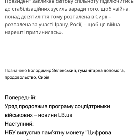
Президент закликав світову спільноту підключитись
до стабілізаційних зусиль заради того, щоб «війна,
понад десятиліття тому розпалена в Сирії –
розпалена за участі Ірану, Росії, – щоб ця війна
нарешті припинилась».
Позначено
Володимир Зеленський
,
гуманітарна допомога
,
продовольство
,
Сирія
Попередній:
Н
Уряд продовжив програму соцпідтримки
а
військових – новини LB.ua
Наступний:
в
НБУ випустив пам’ятну монету “Цифрова
і