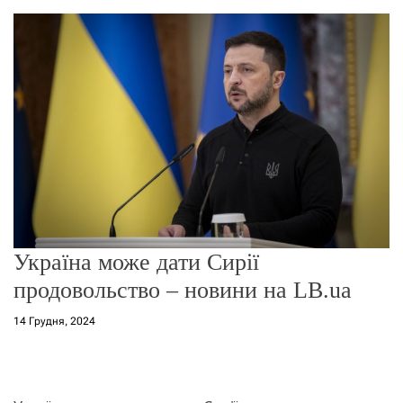
о
р
е
ж
и
м
у
Україна може дати Сирії
продовольство – новини на LB.ua
14 Грудня, 2024