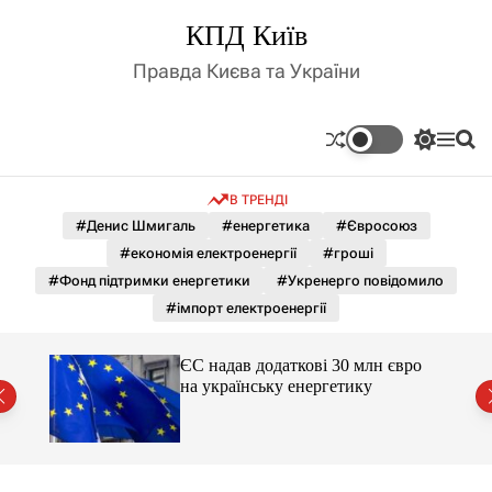
П
КПД Київ
е
р
Правда Києва та України
е
й
т
П
М
П
и
е
е
о
д
р
н
ш
В ТРЕНДІ
е
ю
у
о
м
к
#Денис Шмигаль
#енергетика
#Євросоюз
в
и
м
#економія електроенергії
#гроші
к
і
а
#Фонд підтримки енергетики
#Укренерго повідомило
ч
с
#імпорт електроенергії
к
т
о
у
л
ЄС надав додаткові 30 млн євро
ь
на українську енергетику
о
міст
р
о
в
о
г