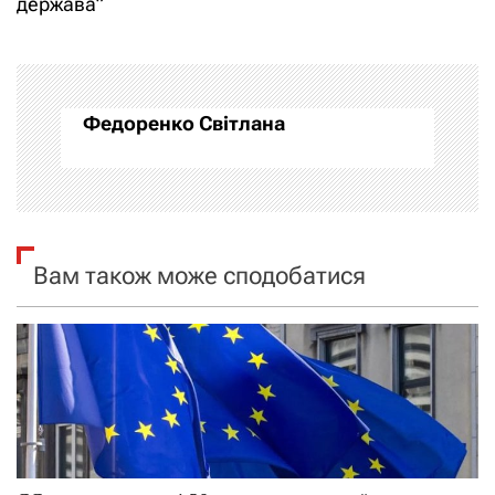
держава”
г
а
Федоренко Світлана
ц
і
я
Вам також може сподобатися
з
а
п
и
с