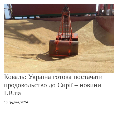
о
р
е
ж
и
м
у
Коваль: Україна готова постачати
продовольство до Сирії – новини
LB.ua
13 Грудня, 2024