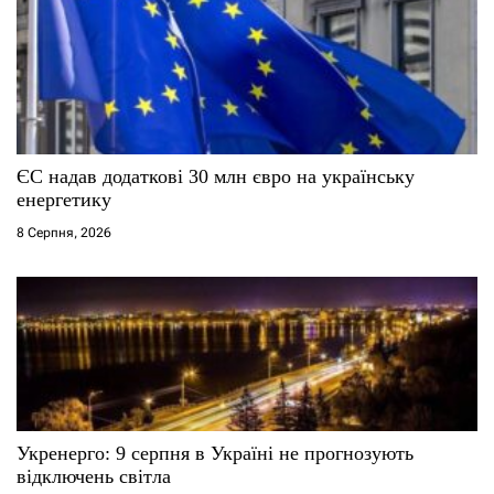
а
п
и
с
ЄС надав додаткові 30 млн євро на українську
і
енергетику
8 Серпня, 2026
в
Укренерго: 9 серпня в Україні не прогнозують
відключень світла