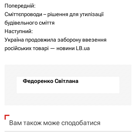
Попередній:
Н
Сміттєпроводи – рішення для утилізації
а
будівельного сміття
Наступний:
в
Україна продовжила заборону ввезення
і
російських товарі — новини LB.ua
г
а
Федоренко Світлана
ц
і
я
Вам також може сподобатися
з