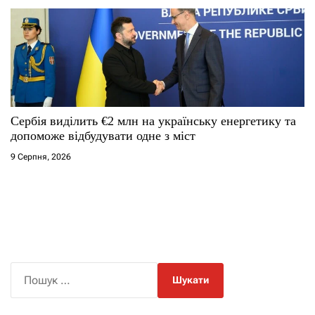
Сербія виділить €2 млн на українську енергетику та
допоможе відбудувати одне з міст
9 Серпня, 2026
П
о
ш