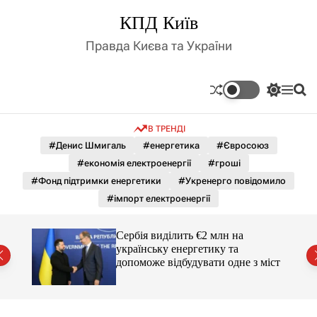
П
КПД Київ
е
р
Правда Києва та України
е
й
т
П
М
П
и
е
е
о
д
р
н
ш
В ТРЕНДІ
е
ю
у
о
м
к
#Денис Шмигаль
#енергетика
#Євросоюз
в
и
м
#економія електроенергії
#гроші
к
і
а
#Фонд підтримки енергетики
#Укренерго повідомило
ч
с
#імпорт електроенергії
к
т
о
у
л
Сербія виділить €2 млн на
ь
українську енергетику та
о
міст
допоможе відбудувати одне з міст
р
о
в
о
г