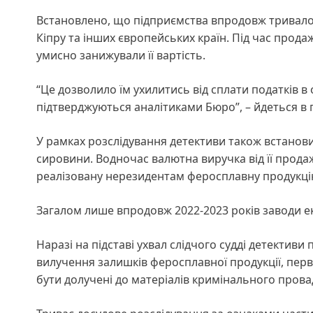
Встановлено, що підприємства впродовж тривалог
Кіпру та інших європейських країн. Під час прод
умисно занижували її вартість.
“Це дозволило їм ухилитись від сплати податків в
підтверджуються аналітиками Бюро”, – йдеться в 
У рамках розслідування детективи також встанов
сировини. Водночас валютна виручка від її прода
реалізовану нерезидентам феросплавну продукцію 
Загалом лише впродовж 2022-2023 років заводи е
Наразі на підставі ухвал слідчого судді детектив
вилучення залишків феросплавної продукції, перв
бути долучені до матеріалів кримінального пров