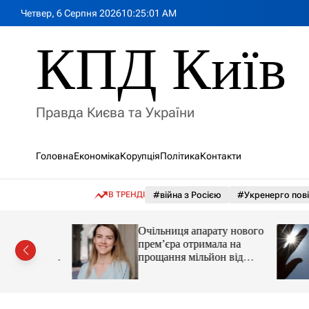
П
Четвер, 6 Серпня 2026
10
:
25
:
03
AM
е
р
КПД Київ
е
й
т
и
Правда Києва та України
д
о
в
Головна
Економіка
Корупція
Політика
Контакти
м
і
с
В ТРЕНДІ
#війна з Росією
#Укренерго пов
т
у
Очільниця апарату нового
 санкції
прем’єра отримала на
потрапив у
прощання мільйон від
«Нафтогазу»