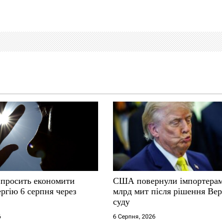
 просить економити
США повернули імпортерам
ргію 6 серпня через
млрд мит після рішення Ве
суду
6
6 Серпня, 2026