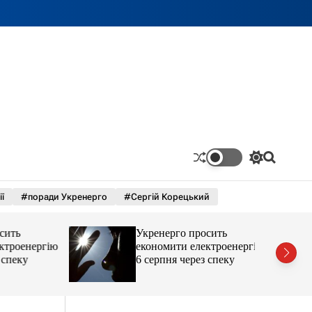
П
П
е
о
р
ш
ї
#поради Укренерго
#Сергій Корецький
е
у
м
к
и
ь
Укренерго просить
к
а
оенергію
економити електроенергію
ч
еку
6 серпня через спеку
к
о
л
ь