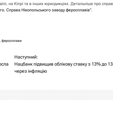
їлі, на Кіпрі та в інших юрисдикціях. Детальніше про справ
го. Справа Нікопольського заводу феросплавів”
.
,
феросплави
Наступний:
осла
Нацбанк підвищив облікову ставку з 13% до 1
через інфляцію