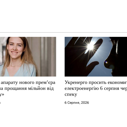
 апарату нового прем’єра
Укренерго просить економи
на прощання мільйон від
електроенергію 6 серпня че
у»
спеку
6
6 Серпня, 2026