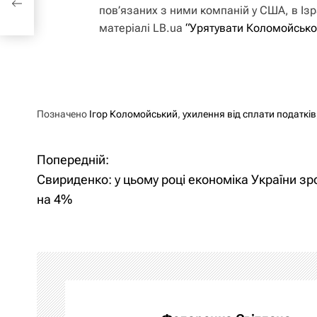
пов’язаних з ними компаній у США, в Ізра
матеріалі LB.ua
“Урятувати Коломойсько
Позначено
Ігор Коломойський
,
ухилення від сплати податків
Попередній:
Н
Свириденко: у цьому році економіка України зр
а
на 4%
в
і
г
а