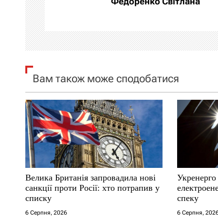
Федоренко Світлана
ц
і
я
Вам також може сподобатися
з
а
п
и
с
Велика Британія запровадила нові
Укренерго
і
санкції проти Росії: хто потрапив у
електроене
списку
спеку
в
6 Серпня, 2026
6 Серпня, 202