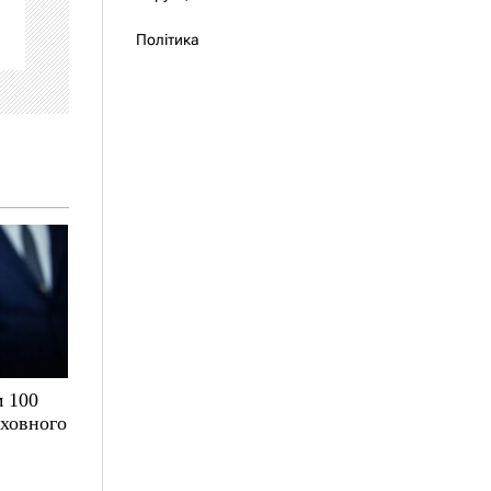
Політика
 100
рховного