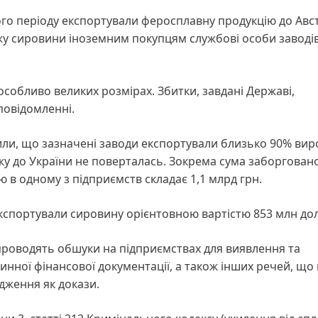
о періоду експортували феросплавну продукцію до Австр
ажу сировини іноземним покупцям службові особи заводі
 особливо великих розмірах. Збитки, завдані Державі,
повідомленні.
или, що зазначені заводи експортували близько 90% вир
жу до України не поверталась. Зокрема сума заборговано
в одному з підприємств складає 1,1 млрд грн.
кспортували сировину орієнтовною вартістю 853 млн до
и проводять обшуки на підприємствах для виявлення та
инної фінансової документації, а також інших речей, що
адження як докази.