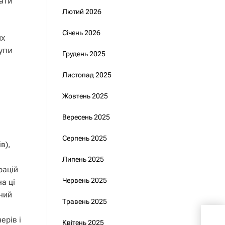
лати
Лютий 2026
Січень 2026
их
рупи
Грудень 2025
Листопад 2025
Жовтень 2025
Вересень 2025
Серпень 2025
в),
Липень 2025
рацій
Червень 2025
а ці
ний
Травень 2025
Нац
ерів і
Квітень 2025