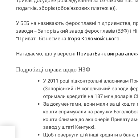
Триває досудове розслідування за ознаками частин
податків, зборів (обов’язкових платежів)).
У БЕБ на називають феросплавні підприємства, п
заводи – Запорізький завод феросплавів (ЗЗФ) і 
“Приват” бізнесмена
Ігоря Коломойського
.
Нагадаємо, що у вересні
ПриватБанк виграв апел
Подробиці справи щодо НЗФ
У 2011 році підконтрольні власникам Пр
(Запорізький і Нікопольський заводи фе
отримали кредитів на 187 млн доларів 
За документами, вони мали за ці кошти п
кошти спрямували на рахунки Боголюбова
кошти близька до акціонерів Привату ам
завод у штаті Кентуккі.
міка
Щоб повернути ці й інші кредити в банк