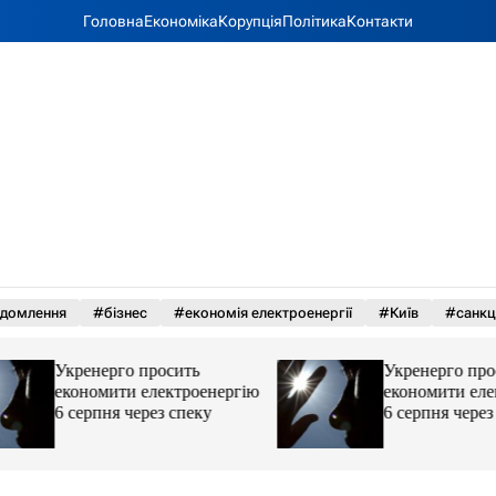
Головна
Економіка
Корупція
Політика
Контакти
ідомлення
#бізнес
#економія електроенергії
#Київ
#санкці
Укренерго просить
Укренерго просит
економити електроенергію
економити електр
6 серпня через спеку
6 серпня через сп