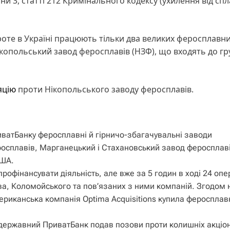
и 3, статті 212 Кримінального кодексу (ухилення від сп
роте в Україні працюють тільки два великих феросплавн
Нікопольський завод феросплавів (НЗФ), що входять до г
яцію
проти Нікопольського заводу феросплавів.
иватБанку феросплавні й гірничо-збагачувальні заводи
росплавів, Марганецький і Стахановський завод феросплаві
США.
рофінансувати діяльність, але вже за 5 годин в ході 24 опе
, Коломойського та пов’язаних з ними компаній. Згодом н
ериканська компанія Optima Acquisitions купила феросплав
, державний ПриватБанк подав позови проти колишніх акціон