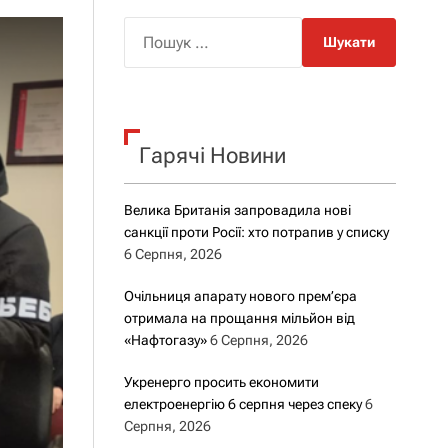
о
р
П
о
о
в
о
ш
г
у
о
р
к
е
Гарячі Новини
:
ж
и
м
у
Велика Британія запровадила нові
санкції проти Росії: хто потрапив у списку
6 Серпня, 2026
Очільниця апарату нового прем’єра
отримала на прощання мільйон від
«Нафтогазу»
6 Серпня, 2026
Укренерго просить економити
електроенергію 6 серпня через спеку
6
Серпня, 2026