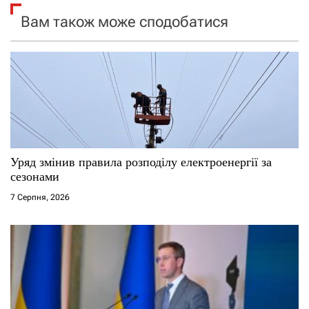
Вам також може сподобатися
з
а
п
и
с
Уряд змінив правила розподілу електроенергії за
і
сезонами
7 Серпня, 2026
в