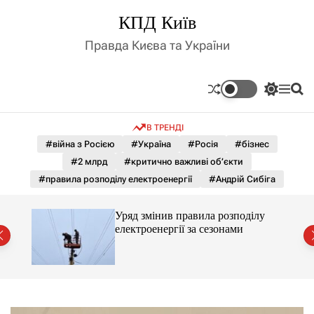
П
КПД Київ
е
р
Правда Києва та України
е
й
т
П
М
П
и
е
е
о
д
р
н
ш
В ТРЕНДІ
е
ю
у
о
м
к
#війна з Росією
#Україна
#Росія
#бізнес
в
и
м
#2 млрд
#критично важливі об’єкти
к
і
а
#правила розподілу електроенергії
#Андрій Сибіга
ч
с
к
т
о
до
Уряд змінив правила розподілу
у
л
електроенергії за сезонами
ь
о
р
о
в
о
г