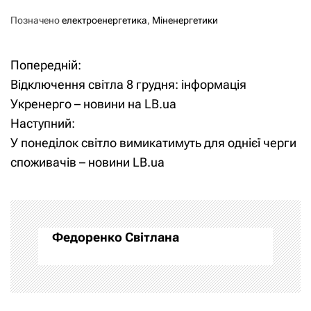
Позначено
електроенергетика
,
Міненергетики
Попередній:
Н
Відключення світла 8 грудня: інформація
а
Укренерго – новини на LB.ua
Наступний:
в
У понеділок світло вимикатимуть для однієї черги
і
споживачів – новини LB.ua
г
а
Федоренко Світлана
ц
і
я