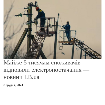
о
р
е
ж
и
м
у
Майже 5 тисячам споживачів
відновили електропостачання —
новини LB.ua
8 Грудня, 2024