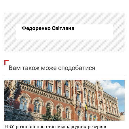
г
а
ц
Федоренко Світлана
і
я
з
Вам також може сподобатися
а
п
и
с
і
НБУ розповів про стан міжнародних резервів