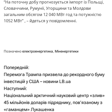
“На поточну добу прогнозується імпорт із Польщі,
Словаччини, Румунії, Угорщини та Молдови
загальним обсягом 12 040 МВт год та потужністю
1052 МВт” , – йдеться у повідомленні.
Позначено
електроенергетика
,
Міненергетики
Попередній:
Н
Перемога Трампа призвела до рекордного буму
а
інвестицій у США – новини LB.ua
Наступний:
в
Національний арктичний науковий центр «злив»
і
45 мільйонів доларів підряднику, пов’язаному з
«гаманцем» Лукашенка