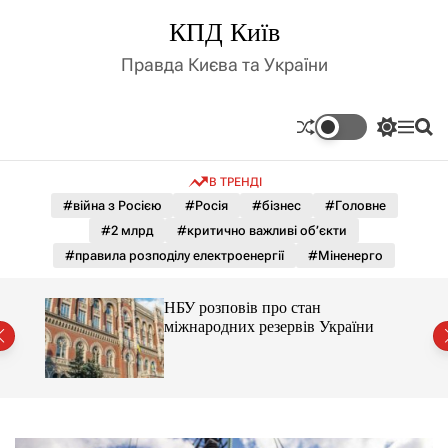
П
КПД Київ
е
р
Правда Києва та України
е
й
т
П
М
П
и
е
е
о
д
р
н
ш
В ТРЕНДІ
е
ю
у
о
м
к
#війна з Росією
#Росія
#бізнес
#Головне
в
и
м
#2 млрд
#критично важливі об’єкти
к
і
а
#правила розподілу електроенергії
#Міненерго
ч
с
к
т
о
НБУ розповів про стан
у
л
и
міжнародних резервів України
ь
о
р
о
в
о
г