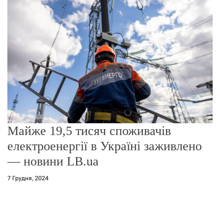
о
р
е
ж
и
м
у
Майже 19,5 тисяч споживачів
електроенергії в Україні заживлено
— новини LB.ua
7 Грудня, 2024