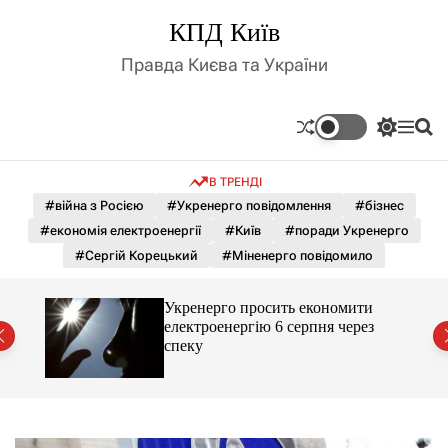
П
КПД Київ
е
р
Правда Києва та України
е
й
т
П
М
П
и
е
е
о
д
р
н
ш
В ТРЕНДІ
е
ю
у
о
м
к
#війна з Росією
#Укренерго повідомлення
#бізнес
в
и
м
#економія електроенергії
#Київ
#поради Укренерго
к
і
а
#Сергій Корецький
#Міненерго повідомило
ч
с
к
т
о
и
Укренерго просить економити
у
л
з
електроенергію 6 серпня через
ь
спеку
о
р
о
в
о
г