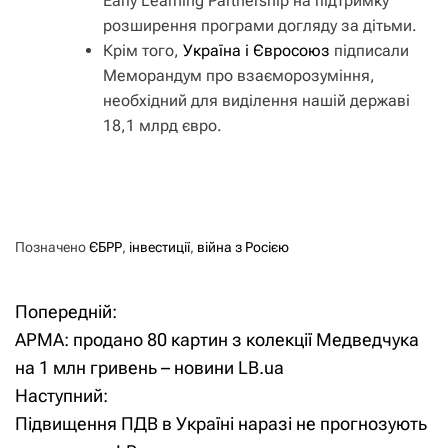
Early Learning Partnership на підтримку
розширення програми догляду за дітьми.
Крім того,
Україна і Євросоюз
підписали
Меморандум про взаєморозуміння,
необхідний для виділення нашій державі
18,1 млрд євро.
Позначено
ЄБРР
,
інвестиції
,
війна з Росією
Попередній:
Н
АРМА: продано 80 картин з колекції Медведчука
а
на 1 млн гривень – новини LB.ua
Наступний:
в
Підвищення ПДВ в Україні наразі не прогнозують
і