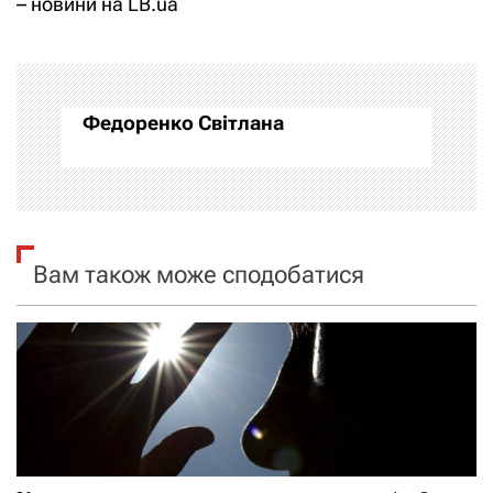
– новини на LB.ua
г
а
Федоренко Світлана
ц
і
я
Вам також може сподобатися
з
а
п
и
с