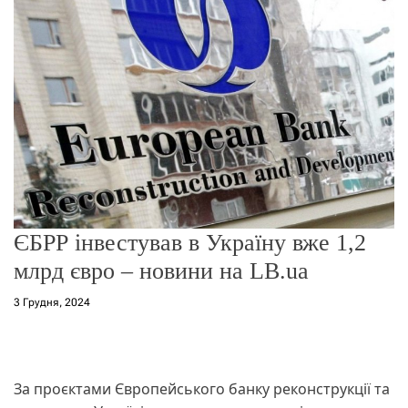
о
р
е
ж
и
м
у
ЄБРР інвестував в Україну вже 1,2
млрд євро – новини на LB.ua
3 Грудня, 2024
За проєктами Європейського банку реконструкції та