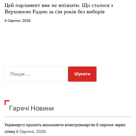
Цей парламент вже не впізнати. Що сталося з
Верховною Радою за сім років без виборів
6 Серпня, 2026
П
о
ш
у
к
Гарячі Новини
:
Укренерго просить економити електроенергію 6 серпня через
спеку
6 Серпня, 2026