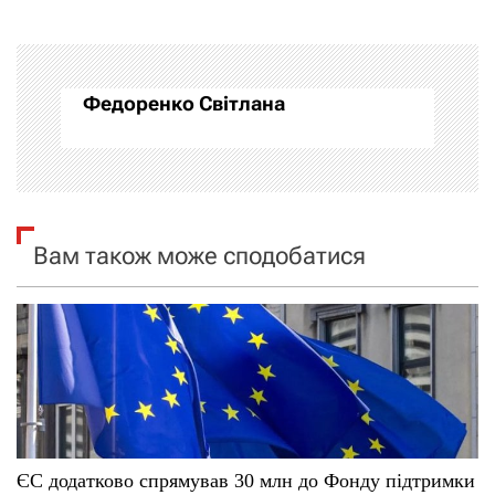
г
а
Федоренко Світлана
ц
і
я
Вам також може сподобатися
з
а
п
и
с
ЄС додатково спрямував 30 млн до Фонду підтримки