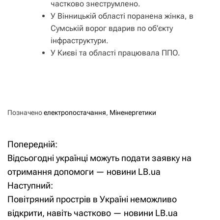
частково знеструмлено.
У Вінницькій області поранена жінка, в
Сумській ворог вдарив по об’єкту
інфраструктури.
У Києві та області працювала ППО.
Позначено
електропостачання
,
Міненергетики
Попередній:
Н
Відсьогодні українці можуть подати заявку на
а
отримання допомоги — новини LB.ua
Наступний:
в
Повітряний прострів в Україні неможливо
і
відкрити, навіть частково — новини LB.ua