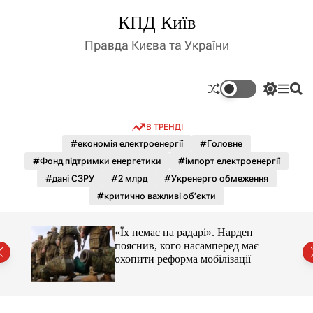
П
КПД Київ
е
р
Правда Києва та України
е
й
т
П
М
П
и
е
е
о
д
р
н
ш
В ТРЕНДІ
е
ю
у
о
м
к
#економія електроенергії
#Головне
в
и
м
#Фонд підтримки енергетики
#імпорт електроенергії
к
і
а
#дані СЗРУ
#2 млрд
#Укренерго обмеження
ч
с
#критично важливі об’єкти
к
т
о
у
л
«Їх немає на радарі». Нардеп
ь
є
пояснив, кого насамперед має
о
охопити реформа мобілізації
р
о
в
о
г