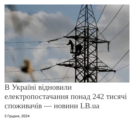
о
р
е
ж
и
м
у
В Україні відновили
електропостачання понад 242 тисячі
споживачів — новини LB.ua
3 Грудня, 2024