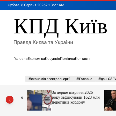
П
Субота, 8 Серпня 2026
2
:
13
:
29
AM
е
р
КПД Київ
е
й
т
и
Правда Києва та України
д
о
в
Головна
Економіка
Корупція
Політика
Контакти
м
і
с
т
#економія електроенергії
#Головне
#дані СЗР
у
я 2026
За перше півріччя 2026
 1623 млн
року зафіксували 1623 млн
ну
перетинів кордону