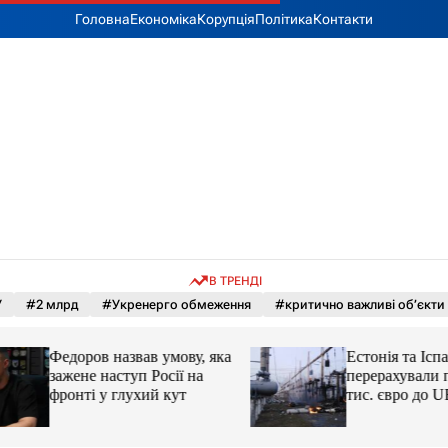
Головна
Економіка
Корупція
Політика
Контакти
В ТРЕНДІ
У
#2 млрд
#Укренерго обмеження
#критично важливі об’єкти
Федоров назвав умову, яка
Естонія та Іспанія
зажене наступ Росії на
перерахували пон
фронті у глухий кут
тис. євро до UES