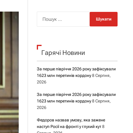
о
р
о
П
в
о
о
г
ш
о
у
р
е
к
ж
Гарячі Новини
:
и
м
у
За перше півріччя 2026 року зафіксували
1623 млн перетинів кордону
8 Серпня,
2026
За перше півріччя 2026 року зафіксували
1623 млн перетинів кордону
8 Серпня,
2026
Федоров назвав умову, яка зажене
наступ Росії на фронті у глухий кут
8