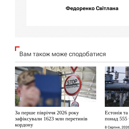
а
Федоренко Світлана
ц
і
я
Вам також може сподобатися
з
а
п
и
с
За перше півріччя 2026 року
Естонія та
і
зафіксували 1623 млн перетинів
понад 555 
кордону
8 Серпня, 202