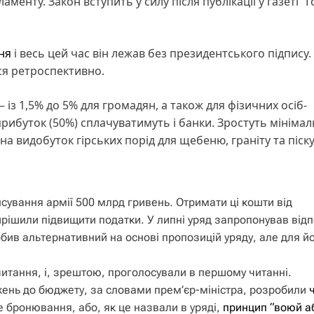
аменту. Закон вступить у силу після публікації у газеті “
ня
і весь цей час він лежав без президентського підпису.
я ретроспективно.
 із 1,5% до 5% для громадян, а також для фізичних осіб-
прибуток (50%) сплачуватимуть і банки. Зростуть мініма
на видобуток гірських порід для щебеню, граніту та піску 
нсування армії 500 млрд гривень. Отримати ці кошти від
рішили підвищити податки. У липні уряд запропонував від
бив альтернативний на основі пропозицій уряду, але для й
итання, і, зрештою, проголосували в першому читанні.
ень до бюджету, за словами прем’єр-міністра, розробили
е бронювання, або, як це назвали в уряді,
принцип “воюй а