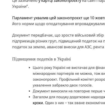
Це зазначено
у картці законопроєкту
на сайті парл
України”.
Парламент ухвалив цей законопроєкт ще 10 жовт
його норми щодо оподаткування впроваджувалис
Документ передбачає, що зросте військовий збір –
підприємців різних груп, підвищений податок на 
податок за землю, авансові внески для АЗС, рента 
Підвищення податків в Україні
Цього року Україні не вистачає для фіна
міжнародних партнерів не можна, тож ви
законопроєкт. Профільний комітет розро
ухвалення забракло двох голосів.
Документ виносили на повторне перше ч
Загалом для пошуку додаткових надходж
кроки
. Один з них – так зване економічн