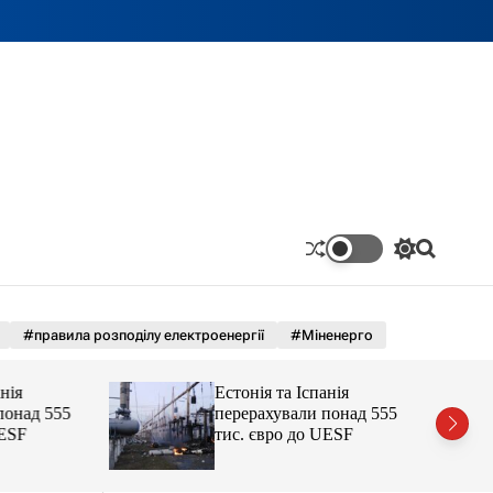
П
П
е
о
р
ш
е
у
м
к
#правила розподілу електроенергії
#Міненерго
и
к
а
Естонія та Іспанія
ч
ад 555
перерахували понад 555
к
F
тис. євро до UESF
о
л
ь