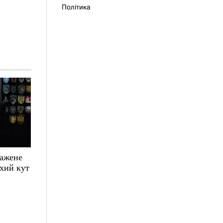
Політика
зажене
ухий кут