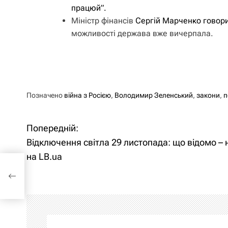
працюй”.
Міністр фінансів
Сергій Марченко говор
можливості держава вже вичерпала.
Позначено
війна з Росією
,
Володимир Зеленський
,
закони
,
п
Попередній:
Н
Відключення світла 29 листопада: що відомо –
а
на LB.ua
а:
в
і
г